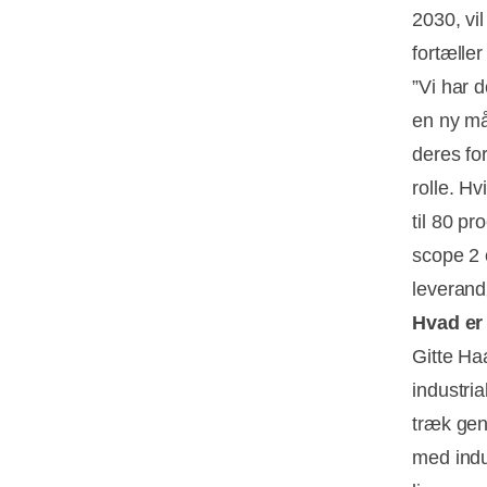
2030, vi
fortæller
”Vi har d
en ny må
deres fo
rolle. H
til 80 p
scope 2 
leverand
Hvad er
Gitte Ha
industria
træk gen
med indu