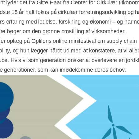
nt lyder det fra Gitte Haar fra Center for Cirkulær Økono
dste 15 år haft fokus på cirkulær forretningsudvikling og h
s erfaring med ledelse, forskning og økonomi – og har n
fire bøger om den grønne omstilling af virksomheder.
er oplæg på Optilons online minifestival om supply chain
ility, og hun lægger hårdt ud med at konstatere, at vi alle
 ude. Hvis vi som generation ønsker at overlevere en jordkl
ge generationer, som kan imødekomme deres behov.
Annonce