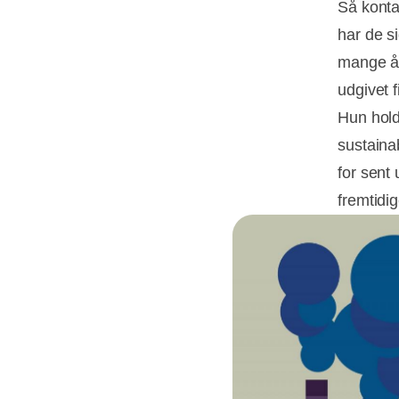
Så konta
har de si
mange år
udgivet 
Hun hold
sustainab
for sent
fremtidi