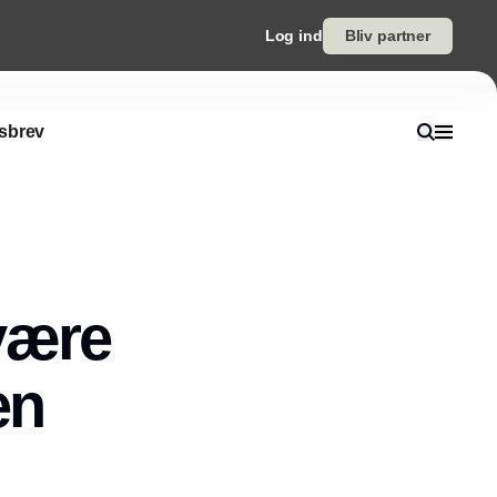
Log ind
Bliv partner
sbrev
være
en