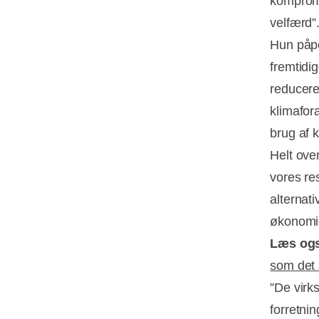
kompromi
velfærd”
Hun påpe
fremtidig
reducere
klimafor
brug af 
Helt ove
vores re
alternati
økonomie
Læs og
som det 
”De virk
forretni