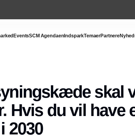
arked
Events
SCM Agendaen
Indspark
Temaer
Partnere
Nyhed
Annonce
syningskæde skal 
. Hvis du vil have 
 i 2030