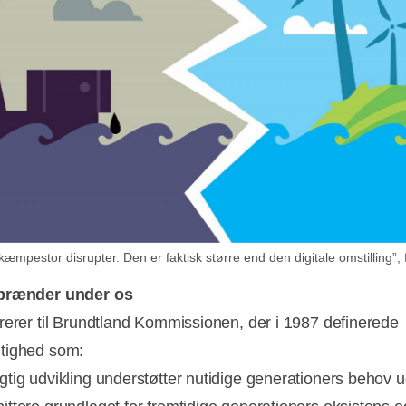
æmpestor disrupter. Den er faktisk større end den digitale omstilling”, f
brænder under os
rerer til Brundtland Kommissionen, der i 1987 definerede
tighed som:
tig udvikling understøtter nutidige generationers behov 