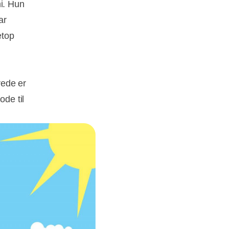
mi. Hun
ar
etop
rede er
ode til