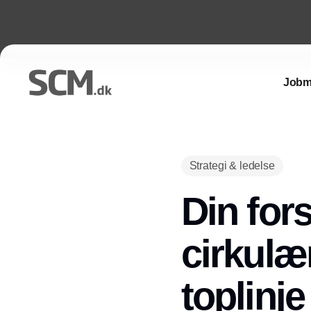
Jobm
Strategi & ledelse
Din for
cirkulær
toplinje