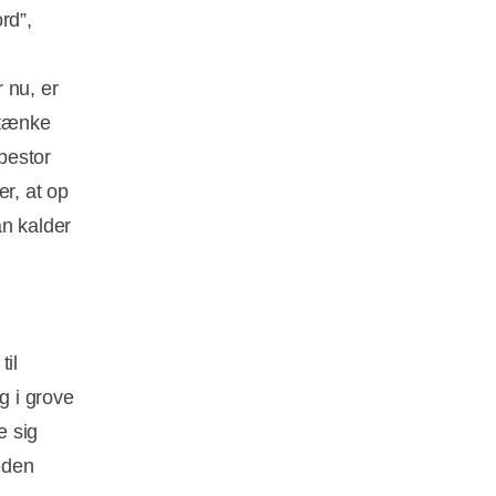
rd”,
r nu, er
ntænke
pestor
er, at op
an kalder
til
g i grove
e sig
 den