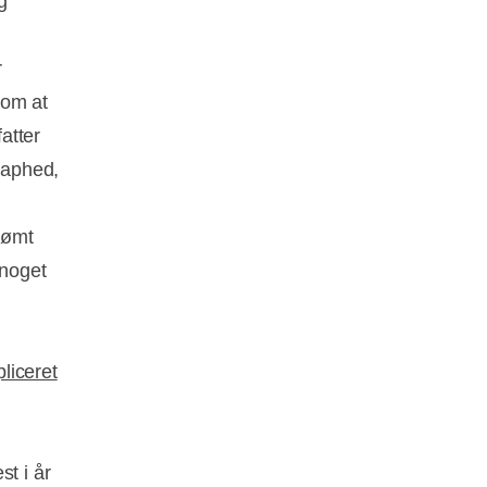
g
r
 om at
atter
knaphed,
tømt
 noget
liceret
st i år