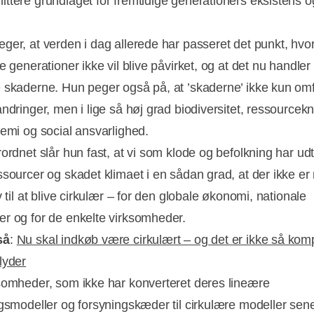
ttere grundlaget for fremtidige generationers eksistens o
.
ger, at verden i dag allerede har passeret det punkt, hvo
e generationer ikke vil blive påvirket, og at det nu handler
 skaderne. Hun peger også på, at ’skaderne’ ikke kun omf
andringer, men i lige så høj grad biodiversitet, ressource
kemi og social ansvarlighed.
rordnet slår hun fast, at vi som klode og befolkning har ud
ssourcer og skadet klimaet i en sådan grad, at der ikke er
v til at blive cirkulær – for den globale økonomi, nationale
r og for de enkelte virksomheder.
så
:
Nu skal indkøb være cirkulært – og det er ikke så komp
lyder
somheder, som ikke har konverteret deres lineære
ngsmodeller og forsyningskæder til cirkulære modeller sene