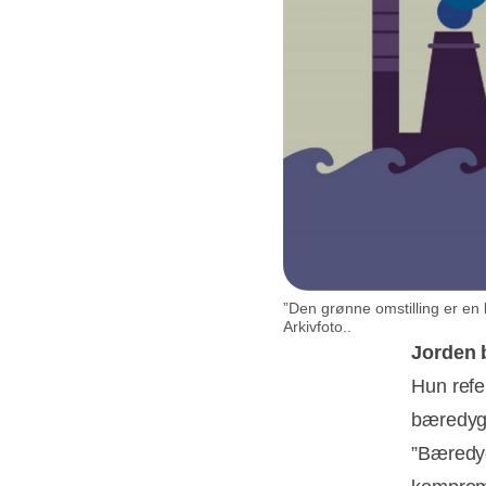
”Den grønne omstilling er en k
Arkivfoto..
Jorden 
Hun refe
bæredyg
”Bæredyg