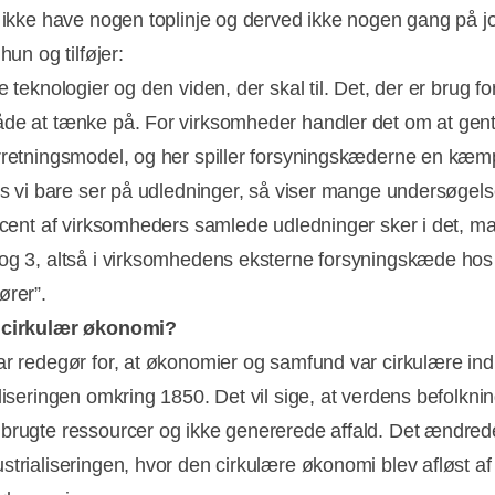
l ikke have nogen toplinje og derved ikke nogen gang på jo
 hun og tilføjer:
e teknologier og den viden, der skal til. Det, der er brug fo
de at tænke på. For virksomheder handler det om at ge
rretningsmodel, og her spiller forsyningskæderne en kæm
vis vi bare ser på udledninger, så viser mange undersøgels
rocent af virksomheders samlede udledninger sker i det, m
og 3, altså i virksomhedens eksterne forsyningskæde hos
ører”.
 cirkulær økonomi?
ar redegør for, at økonomier og samfund var cirkulære ind 
liseringen omkring 1850. Det vil sige, at verdens befolknin
brugte ressourcer og ikke genererede affald. Det ændred
strialiseringen, hvor den cirkulære økonomi blev afløst af