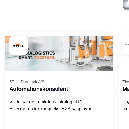
Annonce
STILL Danmark A/S
Thy
Automationskonsulent
Ma
Vil du sælge fremtidens intralogistik?
Thy
Brænder du for komplekst B2B-salg, hvor
mot
teknik, forretning og relationer mødes?
vel
Motiveres du af at designe løsninger – ikke
opg