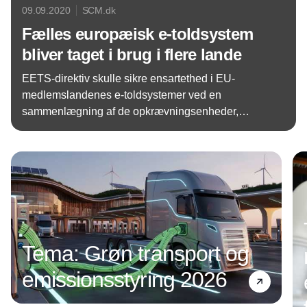
09.09.2020
SCM.dk
Fælles europæisk e-toldsystem
bliver taget i brug i flere lande
EETS-direktiv skulle sikre ensartethed i EU-
medlemslandenes e-toldsystemer ved en
sammenlægning af de opkrævningsenheder,
transportkøretøjer har installeret i vinduet. En af
Annonce
disse nye enheder er DKV Box Europe, som nu
opererer i for eksempel Frankrig, Belgien og
Tyskland. Om lidt følger blandt andet Ungarn og
Polen med.
Tema: Grøn transport og
emissionsstyring 2026