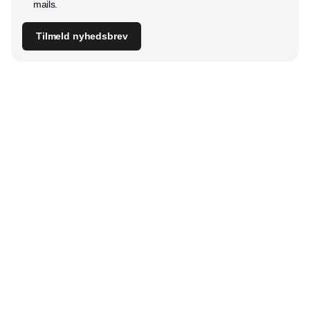
mails.
Tilmeld nyhedsbrev
Udgiver
Horisont Gruppen a/s
Strandlodsvej 44
2300 København S
Telefon:
53506060
www.horisontgruppen.dk
Indhold
Digital & tech
Produktion
Jobmarked
Distribution
Sourcing
Partnere