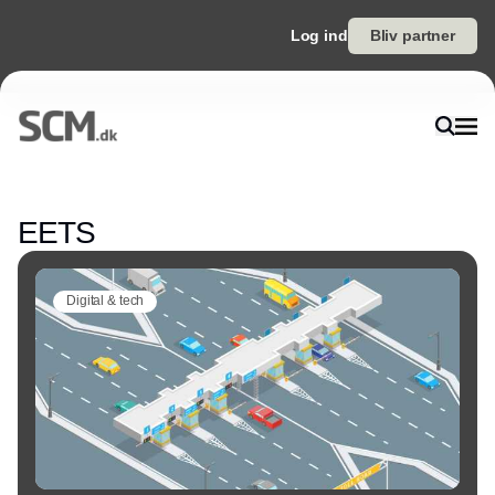
Log ind
Bliv partner
Annonce
EETS
Digital & tech