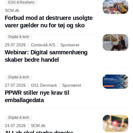
ESG & Resiliens
SCM.dk
Forbud mod at destruere usolgte
varer gælder nu for tøj og sko
Digital & tech
29.07.2026
Context& A/S
Sponseret
Webinar: Digital sammenhæng
skaber bedre handel
Digital & tech
27.07.2026
GS1 Denmark
Sponseret
PPWR stiller nye krav til
emballagedata
Digital & tech
24.07.2026
SCM.dk
AI Lab skal styrke danske