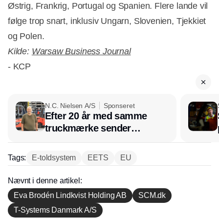
Østrig, Frankrig, Portugal og Spanien. Flere lande vil
følge trop snart, inklusiv Ungarn, Slovenien, Tjekkiet
og Polen.
Kilde:
Warsaw Business Journal
- KCP
N.C. Nielsen A/S
Sponseret
Efter 20 år med samme
truckmærke sender
lagerchef stafetten videre
hos INOX
Tags:
E-toldsystem
EETS
EU
Nævnt i denne artikel:
Eva Brodén Lindkvist Holding AB
SCM.dk
T-Systems Danmark A/S