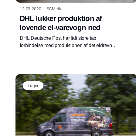
12.03.2020
SCM.dk
DHL lukker produktion af
lovende el-varevogn ned
DHL Deutsche Post har lidt store tab i
forbindelse med produktionen af det eldrevne
leveringskøretøj Streetscooter, så nu sætter
koncernen punktum for udviklingen og
fremstillingen af bilerne.
Lager