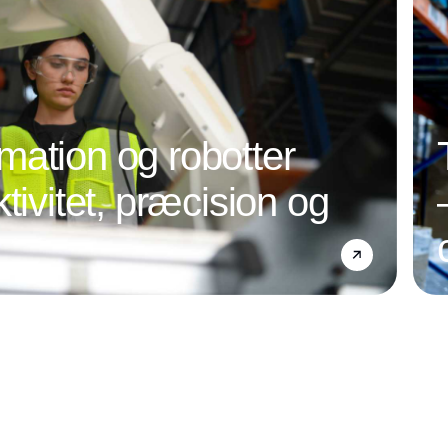
ation og robotter
tivitet, præcision og