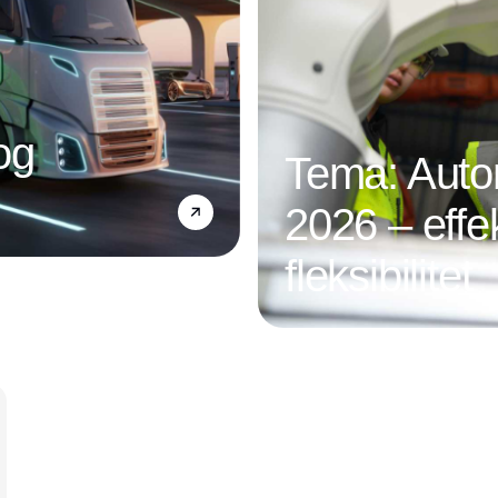
og
Tema: Autom
2026 – effek
fleksibilitet
Annonce