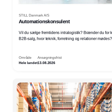
STILL Danmark A/S
Automationskonsulent
Vil du sælge fremtidens intralogistik? Brænder du for
B2B-salg, hvor teknik, forretning og relationer mødes
du af at designe løsninger – ikke blot sælge produkter
arbejde med AGV/AMR, automation og systemintegrat
nogle af Danmarks mest spændende produktions- og
Område
Ansøgningsfrist
logistikvirksomheder?
Hele landet
13.08.2026