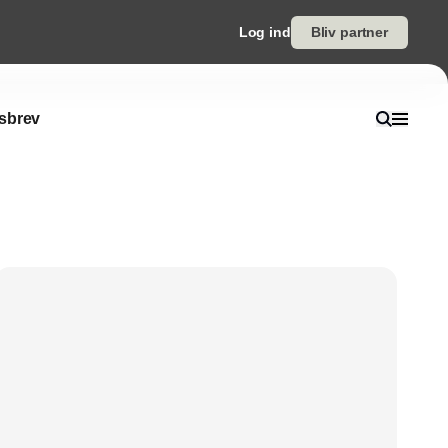
Log ind
Bliv partner
sbrev