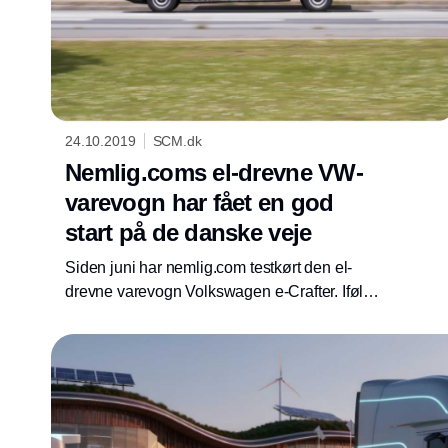
24.10.2019
SCM.dk
Nemlig.coms el-drevne VW-
varevogn har fået en god
start på de danske veje
Siden juni har nemlig.com testkørt den el-
drevne varevogn Volkswagen e-Crafter. Ifølge
adm. direktør og stifter af nemlig.com, Stefan
Plenge, er tilbagemeldingerne gode, men
varevognens rækkevidde er dog endnu ikke
tilfredsstillende.