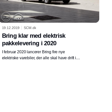
19.12.2019
SCM.dk
Bring klar med elektrisk
pakkelevering i 2020
I februar 2020 lancerer Bring fire nye
elektriske varebiler, der alle skal have drift i
København. Indsatsen er del af målsætningen
om at blive CO2 neutral i al distribution og
logistik inden 2025.