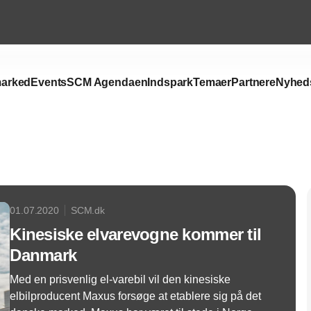
arked
Events
SCM Agendaen
Indspark
Temaer
Partnere
Nyhed
Annonce
01.07.2020
SCM.dk
Kinesiske elvarevogne kommer til
Danmark
Med en prisvenlig el-varebil vil den kinesiske
elbilproducent Maxus forsøge at etablere sig på det