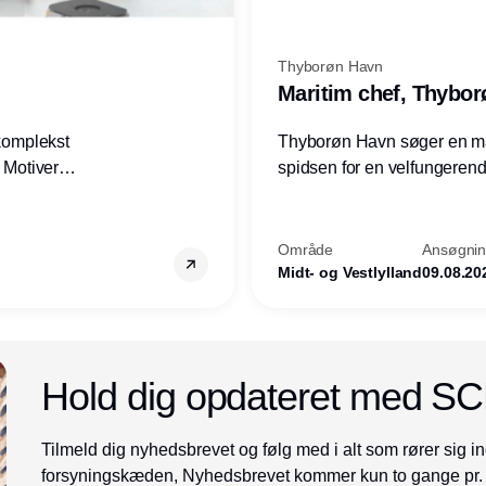
Thyborøn Havn
Maritim chef, Thybo
 komplekst
Thyborøn Havn søger en mari
? Motiveres
spidsen for en velfungerende
? Vil du
opgave for havnens virkso
ion hos
Kommune - og for hele Nord
Område
Ansøgning
Midt- og Vestlylland
09.08.20
Annonce
Hold dig opdateret med S
Tilmeld dig nyhedsbrevet og følg med i alt som rører sig in
forsyningskæden, Nyhedsbrevet kommer kun to gange pr.