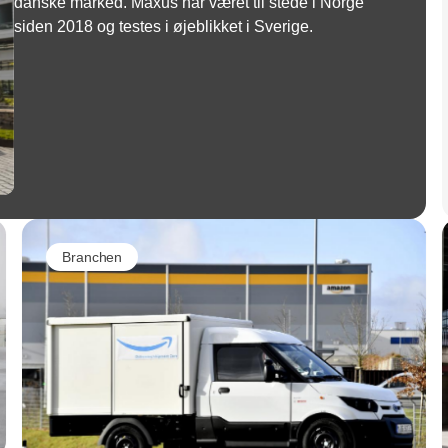
danske marked. Maxus har været til stede i Norge
siden 2018 og testes i øjeblikket i Sverige.
Branchen