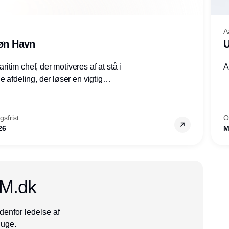
A
røn Havn
U
tim chef, der motiveres af at stå i
A
 afdeling, der løser en vigtig
mheder, Thyborøn by, Lemvig
vestjylland.
sfrist
O
26
M
CM.dk
denfor ledelse af
 uge.