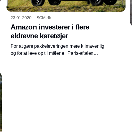
23.01.2020
SCM.dk
Amazon investerer i flere
eldrevne køretøjer
For at gøre pakkeleveringen mere klimavenlig
og for at leve op til målene i Paris-aftalen
skruer Amazon på verdensplan op for
investeringerne i eldrevne varevogne. Både i
Tyskland og Indien er der elektriske biler på
Annonce
vej i stort tal.