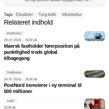
meget CO2 de udleder. Det er blot en af
mange ’tommelskruer’ fra regeringen og
Tags:
Ellastbiler
Tung trafik
Infrastruktur
EU, der skal motivere til en grønnere
Relateret indhold
Annonce
godstransport. Der er mange andre
drivkræfter i spil, der alle peger på at
Distribution
trække CO2 ud af godstransporten. Det
28.07.2026
SCM.dk
sætter vi i dette tema spot på.
Maersk fastholder førerposition på
punktlighed trods global
tilbagegang
Distribution
28.07.2026
SCM.dk
PostNord investerer i ny terminal til
500 millioner
Lager
SCM.dk