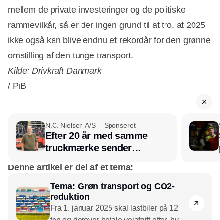
mellem de private investeringer og de politiske
rammevilkår, så er der ingen grund til at tro, at 2025
ikke også kan blive endnu et rekordår for den grønne
omstilling af den tunge transport.
Kilde: Drivkraft Danmark
/ PiB
N.C. Nielsen A/S
Sponseret
Efter 20 år med samme
truckmærke sender
lagerchef stafetten videre
Denne artikel er del af et tema:
hos INOX
Tema: Grøn transport og CO2-
reduktion
Fra 1. januar 2025 skal lastbiler på 12
ton og derover betale vejafgift efter, hvor