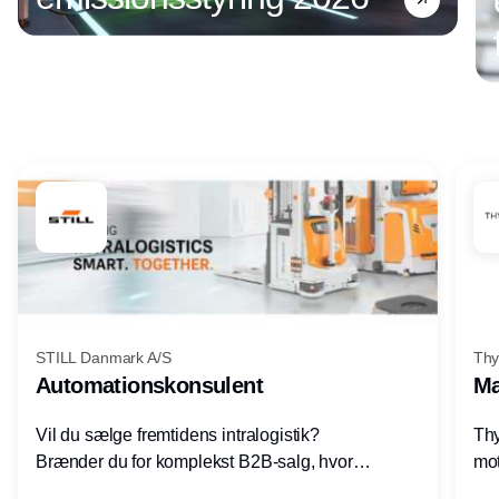
Annonce
STILL Danmark A/S
Thy
Automationskonsulent
Ma
Vil du sælge fremtidens intralogistik?
Thy
Brænder du for komplekst B2B-salg, hvor
mot
teknik, forretning og relationer mødes?
vel