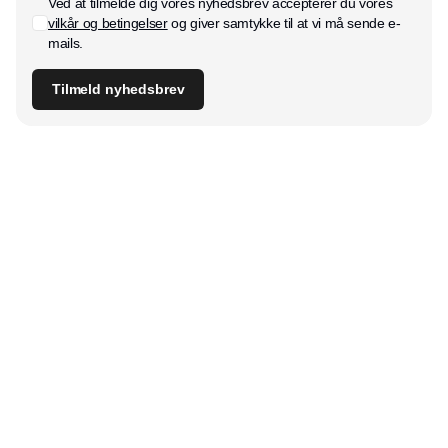
Ved at tilmelde dig vores nyhedsbrev accepterer du vores
vilkår og betingelser
og giver samtykke til at vi må sende e-
mails.
Tilmeld nyhedsbrev
Udgiver
Horisont Gruppen a/s
Strandlodsvej 44
2300 København S
Telefon:
53506060
www.horisontgruppen.dk
Indhold