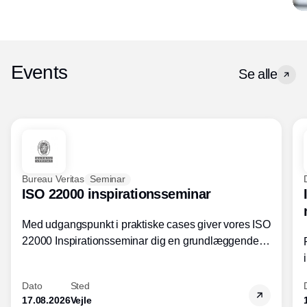
Events
Se alle
Bureau Veritas
Seminar
ISO 22000 inspirationsseminar
Med udgangspunkt i praktiske cases giver vores ISO
22000 Inspirationsseminar dig en grundlæggende
forståelse for fortolkning af ISO 22000 standardens
kravelementer og opbygning samt
Dato
Sted
fødevarestandardens integration med andre
17.08.2026
Vejle
standarder.