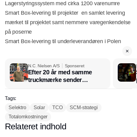
Lagerstyringssystem med cirka 1200 varenumre
Smart Box-levering til projekter  en samlet levering
mærket til projektet samt nemmere varegenkendelse
på poserne
Smart Box-levering til underleverandøren i Polen
N.C. Nielsen A/S
Sponseret
Efter 20 år med samme
truckmærke sender
lagerchef stafetten videre
hos INOX
Tags:
Selektro
Solar
TCO
SCM-strategi
Totalomkostninger
Relateret indhold
Annonce