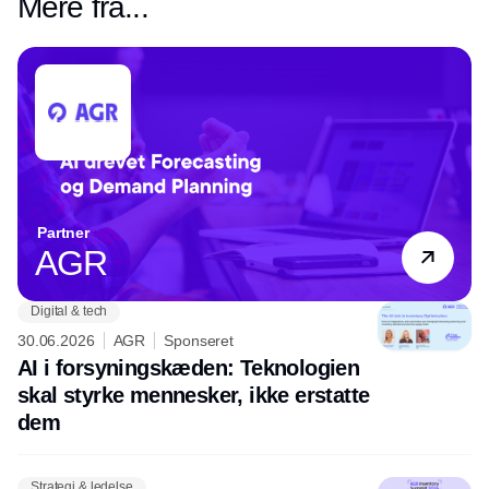
Mere fra...
Partner
AGR
Digital & tech
30.06.2026
AGR
Sponseret
AI i forsyningskæden: Teknologien
skal styrke mennesker, ikke erstatte
dem
Strategi & ledelse