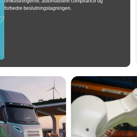
omkostningerne, automatisere compliance og
forbedre beslutningstagningen.
Annonce