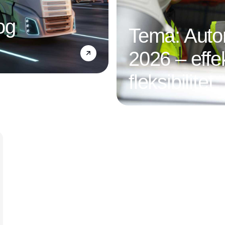
og
Tema: Autom
2026 – effek
fleksibilitet
Annonce