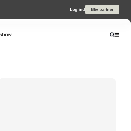
Log ind
Bliv partner
sbrev