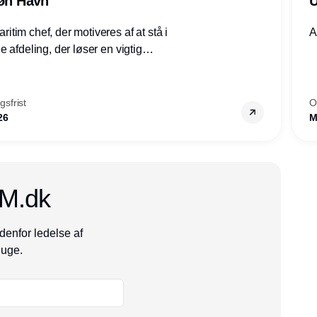
røn Havn
U
tim chef, der motiveres af at stå i
A
 afdeling, der løser en vigtig
mheder, Thyborøn by, Lemvig
vestjylland.
sfrist
O
26
M
CM.dk
denfor ledelse af
 uge.