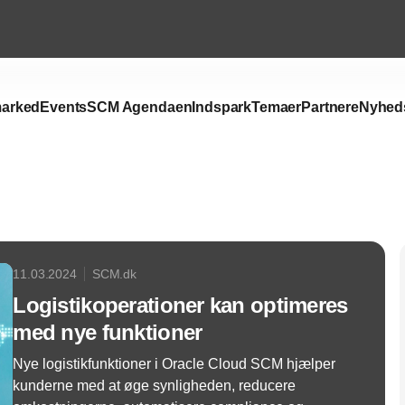
arked
Events
SCM Agendaen
Indspark
Temaer
Partnere
Nyhed
Annonce
11.03.2024
SCM.dk
Logistikoperationer kan optimeres
med nye funktioner
Nye logistikfunktioner i Oracle Cloud SCM hjælper
kunderne med at øge synligheden, reducere