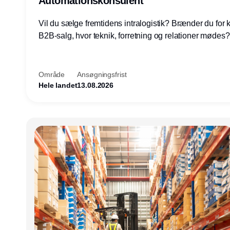
Automationskonsulent
Vil du sælge fremtidens intralogistik? Brænder du for
B2B-salg, hvor teknik, forretning og relationer mødes
du af at designe løsninger – ikke blot sælge produkter
arbejde med AGV/AMR, automation og systemintegrat
nogle af Danmarks mest spændende produktions- og
Område
Ansøgningsfrist
logistikvirksomheder?
Hele landet
13.08.2026