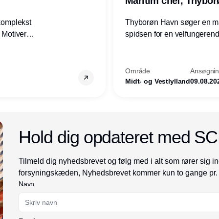
Maritim chef, Thybo
 komplekst
Thyborøn Havn søger en mari
? Motiveres
spidsen for en velfungerende
? Vil du
opgave for havnens virkso
ion hos
Kommune - og for hele Nord
Område
Ansøgning
Midt- og Vestlylland
09.08.20
Annonce
Hold dig opdateret med S
Tilmeld dig nyhedsbrevet og følg med i alt som rører sig in
forsyningskæden, Nyhedsbrevet kommer kun to gange pr.
Navn