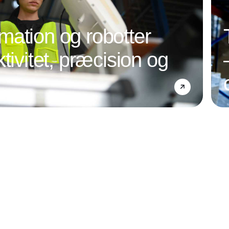
ation og robotter
tivitet, præcision og