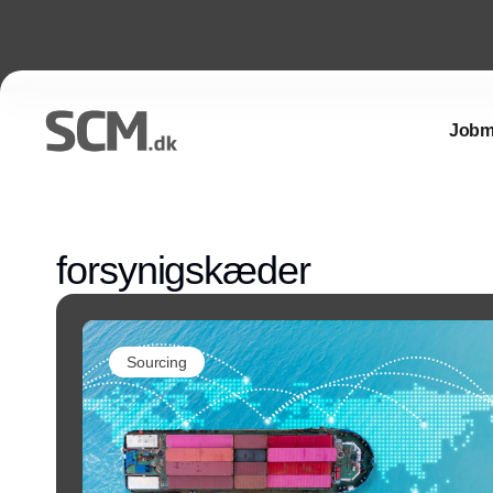
Jobm
forsynigskæder
Sourcing