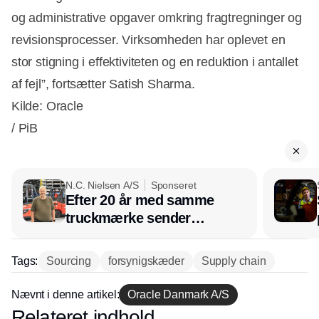
og administrative opgaver omkring fragtregninger og
revisionsprocesser. Virksomheden har oplevet en
stor stigning i effektiviteten og en reduktion i antallet
af fejl”, fortsætter Satish Sharma.
Kilde: Oracle
/ PiB
N.C. Nielsen A/S
Sponseret
Efter 20 år med samme
truckmærke sender
lagerchef stafetten videre
hos INOX
Tags:
Sourcing
forsynigskæder
Supply chain
Nævnt i denne artikel:
Oracle Danmark A/S
Relateret indhold
Annonce