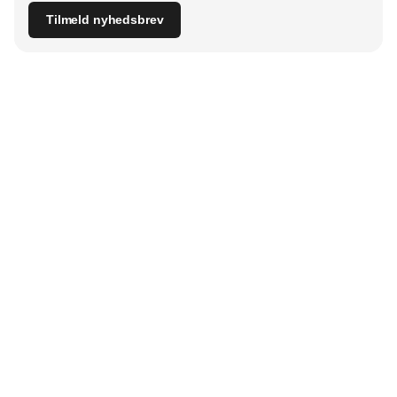
Tilmeld nyhedsbrev
Udgiver
Horisont Gruppen a/s
Strandlodsvej 44
2300 København S
Telefon:
53506060
www.horisontgruppen.dk
Indhold
Digital & tech
Produktion
Jobmarked
Distribution
Sourcing
Partnere
Lager
Strategi & ledelse
RSS-feed