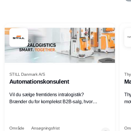
Annonce
STILL Danmark A/S
Thy
Automationskonsulent
Ma
Vil du sælge fremtidens intralogistik?
Thy
Brænder du for komplekst B2B-salg, hvor
mot
teknik, forretning og relationer mødes?
vel
Motiveres du af at designe løsninger – ikke
opg
blot sælge produkter? Vil du arbejde med
Thy
Område
Ansøgningsfrist
Om
AGV/AMR, automation og
hel