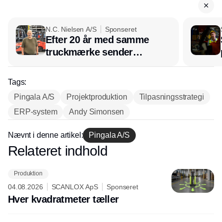
N.C. Nielsen A/S
Sponseret
Efter 20 år med samme
truckmærke sender
lagerchef stafetten videre
hos INOX
Tags:
Pingala A/S
Projektproduktion
Tilpasningsstrategi
ERP-system
Andy Simonsen
Nævnt i denne artikel:
Pingala A/S
Relateret indhold
Annonce
Produktion
04.08.2026
SCANLOX ApS
Sponseret
Hver kvadratmeter tæller