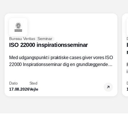
Bureau Veritas
Seminar
ISO 22000 inspirationsseminar
Med udgangspunkt i praktiske cases giver vores ISO
22000 Inspirationsseminar dig en grundlæggende
forståelse for fortolkning af ISO 22000 standardens
kravelementer og opbygning samt
Dato
Sted
fødevarestandardens integration med andre
17.08.2026
Vejle
standarder.