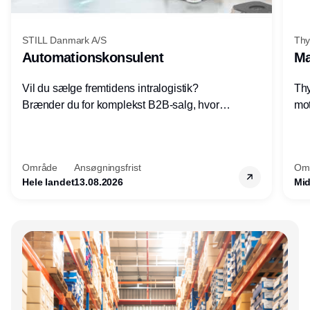
STILL Danmark A/S
Thy
Automationskonsulent
Ma
Vil du sælge fremtidens intralogistik?
Thy
Brænder du for komplekst B2B-salg, hvor
mot
teknik, forretning og relationer mødes?
vel
Motiveres du af at designe løsninger – ikke
opg
blot sælge produkter? Vil du arbejde med
Thy
Område
Ansøgningsfrist
Om
AGV/AMR, automation og
hel
Hele landet
13.08.2026
Mid
systemintegration hos nogle af Danmarks
mest spændende produktions- og
logistikvirksomheder?
Annonce