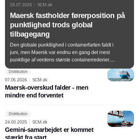
28.07.2026
SCM.dk
Maersk fastholder førerposition på
punktlighed trods global
tilbagegang
Den globale punktlighed i containerfarten faldt i
juni, men Maersk var endnu en gang det mest
punktlige af verdens største containerrederier.
Samtidig leverede Gemini-samarbejdet en markant
Distribution
højere punktlighed end konkurrenterne.
07.05.2026
SCM.dk
Maersk-overskud falder - men
mindre end forventet
Distribution
24.03.2025
SCM.dk
Gemini-samarbejdet er kommet
stærkt fra start