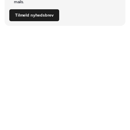
mails.
Tilmeld nyhedsbrev
Udgiver
Horisont Gruppen a/s
Strandlodsvej 44
2300 København S
Telefon:
53506060
www.horisontgruppen.dk
Indhold
Digital & tech
Produktion
Jobmarked
Distribution
Sourcing
Partnere