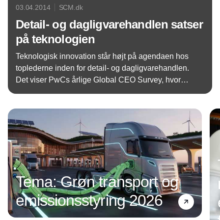
03.04.2014
SCM.dk
Detail- og dagligvarehandlen satser
på teknologien
Teknologisk innovation står højt på agendaen hos
toplederne inden for detail- og dagligvarehandlen.
Det viser PwCs årlige Global CEO Survey, hvor
344 CEOer i spidsen for detail- og
Annonce
dagligvarehandlen har deltaget.
Tema: Grøn transport og
emissionsstyring 2026