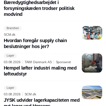
Bæredygtighedsarbejdet i
forsyningskæden trodser politisk
modvind
Branchen
SCM.dk
Hvordan foregår supply chain
beslutninger hos jer?
Lager
03.08.2026
TAWI Danmark AS
Sponseret
Hempel løfter industri maling med
løfteudstyr
Lager
03.08.2026
SCM.dk
JYSK udvider lagerkapaciteten med
nyt lager ved Horsens