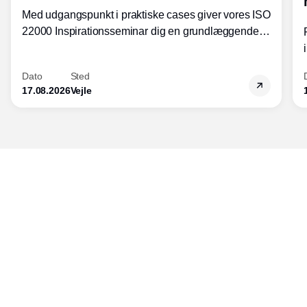
Med udgangspunkt i praktiske cases giver vores ISO
22000 Inspirationsseminar dig en grundlæggende
forståelse for fortolkning af ISO 22000 standardens
kravelementer og opbygning samt
Dato
Sted
fødevarestandardens integration med andre
17.08.2026
Vejle
standarder.
Udgiver
Horisont Gruppen a/s
Strandlodsvej 44
2300 København S
Telefon:
53506060