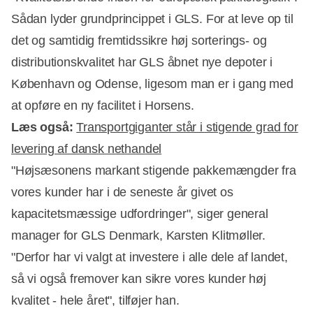
Sådan lyder grundprincippet i GLS. For at leve op til
det og samtidig fremtidssikre høj sorterings- og
distributionskvalitet har GLS åbnet nye depoter i
København og Odense, ligesom man er i gang med
at opføre en ny facilitet i Horsens.
Læs også:
Transportgiganter står i stigende grad for
levering af dansk nethandel
"Højsæsonens markant stigende pakkemængder fra
Annonce
vores kunder har i de seneste år givet os
kapacitetsmæssige udfordringer", siger general
manager for GLS Denmark, Karsten Klitmøller.
"Derfor har vi valgt at investere i alle dele af landet,
så vi også fremover kan sikre vores kunder høj
kvalitet - hele året", tilføjer han.