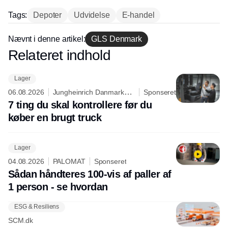
hos INOX
Tags:
Depoter
Udvidelse
E-handel
Nævnt i denne artikel:
GLS Denmark
Relateret indhold
Annonce
Lager
06.08.2026
Jungheinrich Danmark
Sponseret
A/S
7 ting du skal kontrollere før du
køber en brugt truck
Lager
04.08.2026
PALOMAT
Sponseret
Sådan håndteres 100-vis af paller af
1 person - se hvordan
ESG & Resiliens
SCM.dk