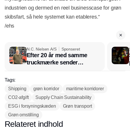
industrien og dermed en reel businesscase for grøn
skibsfart, så hele systemet kan etableres.”
/ehs
N.C. Nielsen A/S
Sponseret
Efter 20 år med samme
truckmærke sender
lagerchef stafetten videre
hos INOX
Tags:
Shipping
grøn korridor
maritime korridorer
CO2-afgift
Supply Chain Sustainability
ESG i forsyningskæden
Grøn transport
Grøn omstilling
Relateret indhold
Annonce