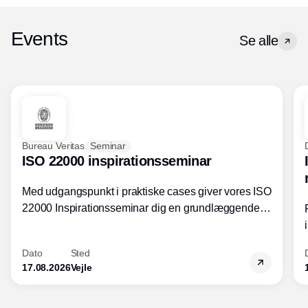
Events
Se alle
Bureau Veritas
Seminar
ISO 22000 inspirationsseminar
Med udgangspunkt i praktiske cases giver vores ISO
22000 Inspirationsseminar dig en grundlæggende
forståelse for fortolkning af ISO 22000 standardens
kravelementer og opbygning samt
Dato
Sted
fødevarestandardens integration med andre
17.08.2026
Vejle
standarder.