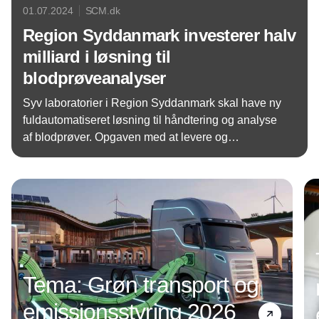
01.07.2024
SCM.dk
Region Syddanmark investerer halv
milliard i løsning til
blodprøveanalyser
Syv laboratorier i Region Syddanmark skal have ny
fuldautomatiseret løsning til håndtering og analyse
af blodprøver. Opgaven med at levere og
implementere løsningen har været i udbud. Region
Annonce
Syddanmark har nu skrevet under på en aftale til en
værdi af 525 millioner kroner.
Tema: Grøn transport og
emissionsstyring 2026