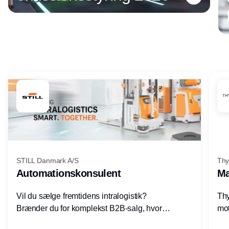
Annonce
STILL Danmark A/S
Thy
Automationskonsulent
Ma
Vil du sælge fremtidens intralogistik?
Thy
Brænder du for komplekst B2B-salg, hvor
mot
teknik, forretning og relationer mødes?
vel