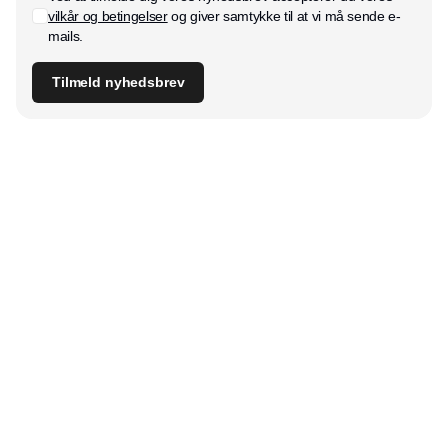
vilkår og betingelser
og giver samtykke til at vi må sende e-
mails.
Tilmeld nyhedsbrev
Udgiver
Horisont Gruppen a/s
Strandlodsvej 44
2300 København S
Telefon:
53506060
www.horisontgruppen.dk
Indhold
Digital & tech
Produktion
Jobmarked