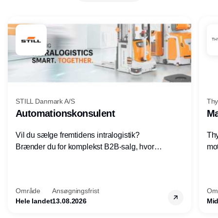
STILL Danmark A/S
Thy
Automationskonsulent
Ma
Vil du sælge fremtidens intralogistik?
Thy
Brænder du for komplekst B2B-salg, hvor
mot
teknik, forretning og relationer mødes?
vel
Motiveres du af at designe løsninger – ikke
opg
blot sælge produkter? Vil du arbejde med
Thy
Område
Ansøgningsfrist
Om
AGV/AMR, automation og
hel
Hele landet
13.08.2026
Mid
systemintegration hos nogle af Danmarks
mest spændende produktions- og