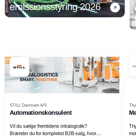
emissionsstyring 2026
Annonce
STILL Danmark A/S
Thy
Automationskonsulent
Ma
Vil du sælge fremtidens intralogistik?
Thy
Brænder du for komplekst B2B-salg, hvor
mot