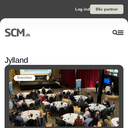
Log ind
Bliv partner
Annonce
Jylland
Branchen