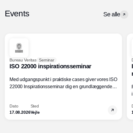
Events
Se alle
Bureau Veritas
Seminar
ISO 22000 inspirationsseminar
Med udgangspunkt i praktiske cases giver vores ISO
22000 Inspirationsseminar dig en grundlæggende
forståelse for fortolkning af ISO 22000 standardens
kravelementer og opbygning samt
Dato
Sted
fødevarestandardens integration med andre
17.08.2026
Vejle
standarder.