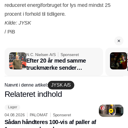
reduceret energiforbruget for lys med mindst 25
procent i forhold til tidligere.
Kilde: JYSK
/ PiB
N.C. Nielsen A/S
Sponseret
Efter 20 år med samme
truckmærke sender
lagerchef stafetten videre
hos INOX
Nævnt i denne artikel:
JYSK A/S
Relateret indhold
Annonce
Lager
04.08.2026
PALOMAT
Sponseret
Sådan håndteres 100-vis af paller af