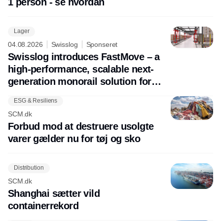
1 person - se hvordan
Lager
04.08.2026
Swisslog
Sponseret
Swisslog introduces FastMove – a
high-performance, scalable next-
generation monorail solution for
future-ready pallet transport
ESG & Resiliens
SCM.dk
Forbud mod at destruere usolgte
varer gælder nu for tøj og sko
Distribution
SCM.dk
Shanghai sætter vild
containerrekord