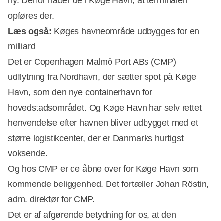
ny. Derfor håber de i Køge Havn, at terminalen
opføres der.
Læs også:
Køges havneområde udbygges for en
milliard
Det er Copenhagen Malmö Port ABs (CMP)
udflytning fra Nordhavn, der sætter spot på Køge
Havn, som den nye containerhavn for
Annonce
hovedstadsområdet. Og Køge Havn har selv rettet
henvendelse efter havnen bliver udbygget med et
større logistikcenter, der er Danmarks hurtigst
voksende.
Og hos CMP er de åbne over for Køge Havn som
kommende beliggenhed. Det fortæller Johan Röstin,
adm. direktør for CMP.
Det er af afgørende betydning for os, at den