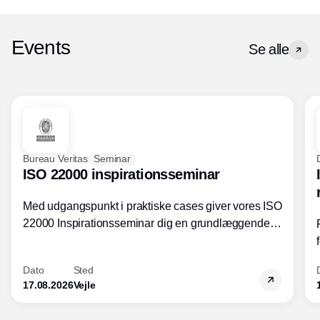
Events
Se alle
Bureau Veritas
Seminar
ISO 22000 inspirationsseminar
Med udgangspunkt i praktiske cases giver vores ISO
22000 Inspirationsseminar dig en grundlæggende
forståelse for fortolkning af ISO 22000 standardens
kravelementer og opbygning samt
Dato
Sted
fødevarestandardens integration med andre
17.08.2026
Vejle
standarder.