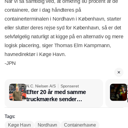
Når vi så samtidig ved, at omkring 80 procent af de
containere, der i dag håndteres på
containerterminalen i Nordhavn i København, starter
eller slutter deres rejse syd for København, så er det
selvfølgelig naturligt at kigge på en alternativ og mere
logisk placering, siger Thomas Elm Kampmann,
havnedirektør i Køge Havn.
-JPN
N.C. Nielsen A/S
Sponseret
Efter 20 år med samme
truckmærke sender
lagerchef stafetten videre
hos INOX
Tags:
Køge Havn
Nordhavn
Containerhavne