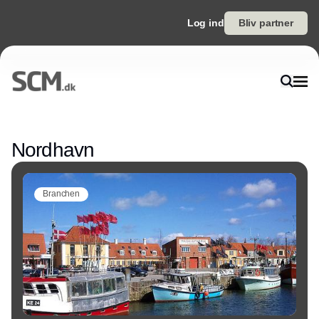
Log ind
Bliv partner
Annonce
Nordhavn
Branchen