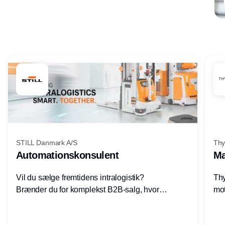
Annonce
STILL Danmark A/S
Thy
Automationskonsulent
Ma
Vil du sælge fremtidens intralogistik?
Thy
Brænder du for komplekst B2B-salg, hvor
mot
teknik, forretning og relationer mødes?
vel
Motiveres du af at designe løsninger – ikke
opg