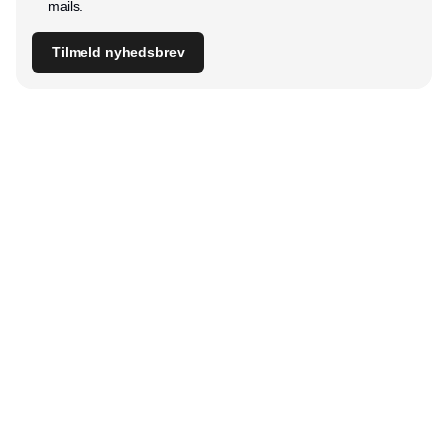
mails.
Tilmeld nyhedsbrev
Udgiver
Horisont Gruppen a/s
Strandlodsvej 44
2300 København S
Telefon:
53506060
www.horisontgruppen.dk
Indhold
Digital & tech
Produktion
Jobmarked
Distribution
Sourcing
Partnere