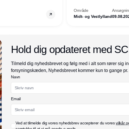
ion hos
Kommune - og for hele Nord
Område
Ansøgning
Midt- og Vestlylland
09.08.20
Annonce
Hold dig opdateret med S
Tilmeld dig nyhedsbrevet og følg med i alt som rører sig in
forsyningskæden, Nyhedsbrevet kommer kun to gange pr.
Navn
Email
Ved at tilmelde dig vores nyhedsbrev accepterer du vores
vilkår o
samtykke til at vi må sende e-mails.