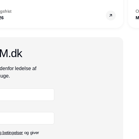
vestjylland.
sfrist
O
26
M
CM.dk
denfor ledelse af
 uge.
g betingelser
og giver