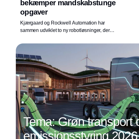
bekæmper mandskabstunge
opgaver
Kjærgaard og Rockwell Automation har
sammen udviklet to ny robotløsninger, der
garanterer væsentlig sikrere produktion, øget
gennemløb og eliminering af stop.
Tema: Grøn transport 
emissionsstyring 2026