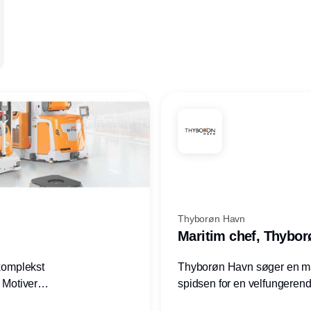
Thyborøn Havn
Maritim chef, Thybo
 komplekst
Thyborøn Havn søger en mari
? Motiveres
spidsen for en velfungerende
? Vil du
opgave for havnens virkso