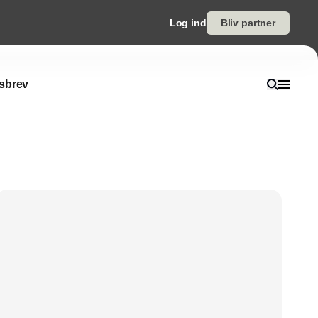
Log ind
Bliv partner
sbrev