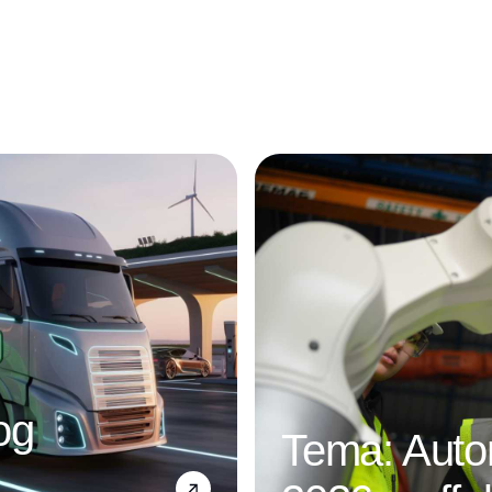
Annonce
og
Tema: Autom