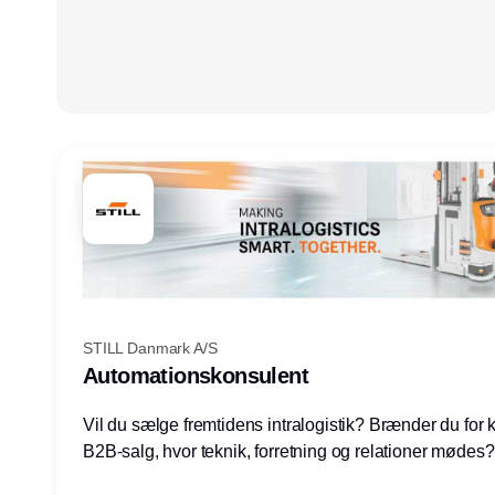
STILL Danmark A/S
Automationskonsulent
Vil du sælge fremtidens intralogistik? Brænder du for
B2B-salg, hvor teknik, forretning og relationer mødes
du af at designe løsninger – ikke blot sælge produkter