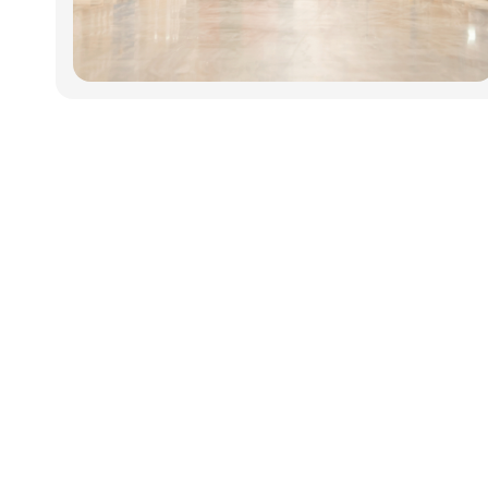
Udgiver
Horisont Gruppen a/s