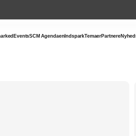
arked
Events
SCM Agendaen
Indspark
Temaer
Partnere
Nyhed
Annonce