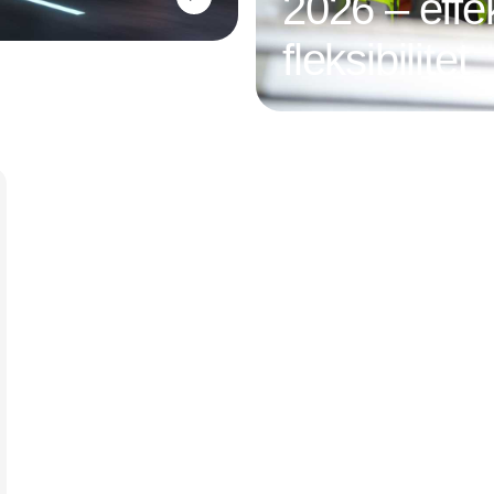
2026 – effek
fleksibilitet
Annonce