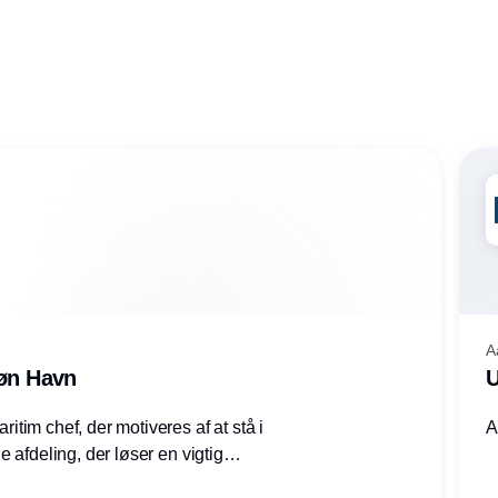
A
røn Havn
U
tim chef, der motiveres af at stå i
A
 afdeling, der løser en vigtig
mheder, Thyborøn by, Lemvig