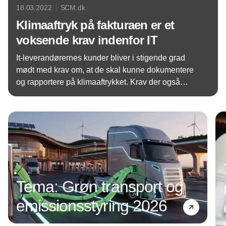
18.03.2022
SCM.dk
Klimaaftryk på fakturaen er et
voksende krav indenfor IT
It-leverandørernes kunder bliver i stigende grad
mødt med krav om, at de skal kunne dokumentere
og rapportere på klimaaftrykket. Krav der også
smitter af på forventningerne til it-leverandørerne.
Annonce
Tema: Grøn transport og
emissionsstyring 2026