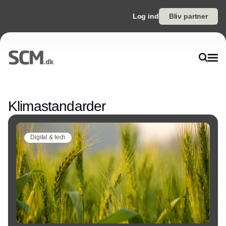
Log ind
Bliv partner
Annonce
Klimastandarder
Digital & tech