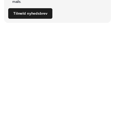
mails.
Tilmeld nyhedsbrev
Udgiver
Horisont Gruppen a/s
Strandlodsvej 44
2300 København S
Telefon:
53506060
www.horisontgruppen.dk
Indhold
Digital & tech
Produktion
Jobmarked
Distribution
Sourcing
Partnere