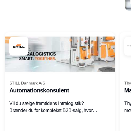
Annonce
STILL Danmark A/S
Thy
Automationskonsulent
Ma
Vil du sælge fremtidens intralogistik?
Thy
Brænder du for komplekst B2B-salg, hvor
mot
teknik, forretning og relationer mødes?
vel
Motiveres du af at designe løsninger – ikke
opg