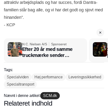
attraktiv arbejdsplads og har succes, fordi Dantra-
familien står bag alle, og vi har det godt og sjovt med
hinanden”.
- KCP
N.C. Nielsen A/S
Sponseret
Efter 20 år med samme
truckmærke sender
lagerchef stafetten videre
hos INOX
Tags:
Specialviden
Høj performance
Leveringssikkerhed
Specialtransport
Nævnt i denne artikel:
SCM.dk
Relateret indhold
Annonce