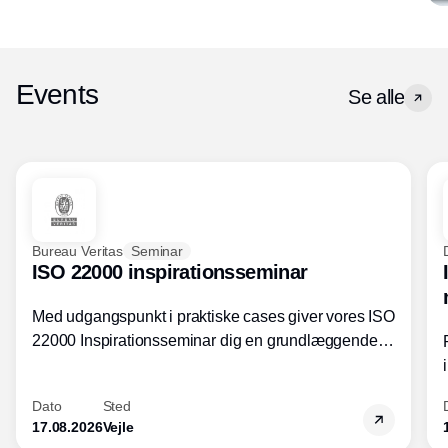
Events
Se alle
Bureau Veritas
Seminar
ISO 22000 inspirationsseminar
Med udgangspunkt i praktiske cases giver vores ISO
22000 Inspirationsseminar dig en grundlæggende
forståelse for fortolkning af ISO 22000 standardens
kravelementer og opbygning samt
Dato
Sted
fødevarestandardens integration med andre
17.08.2026
Vejle
standarder.