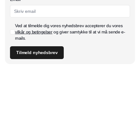
Ved at tilmelde dig vores nyhedsbrev accepterer du vores
vilkår og betingelser
og giver samtykke til at vi må sende e-
mails.
Tilmeld nyhedsbrev
Udgiver
Horisont Gruppen a/s
Strandlodsvej 44
2300 København S
Telefon:
53506060
www.horisontgruppen.dk