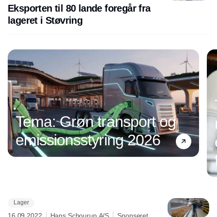
Eksporten til 80 lande foregår fra
lageret i Støvring
Tema: Grøn transport og
emissionsstyring 2026
Lager
Annonce
16.09.2022
Hans Schourup A/S
Sponseret