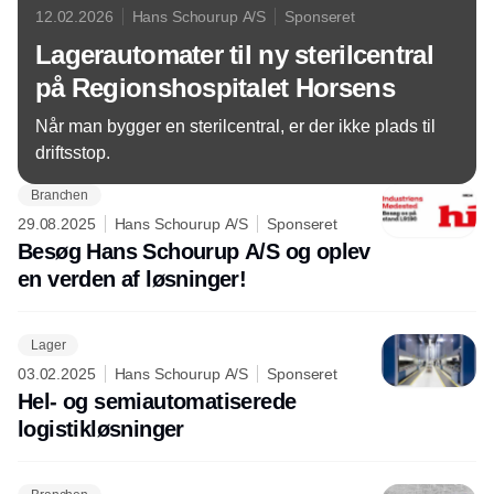
12.02.2026
Hans Schourup A/S
Sponseret
Lagerautomater til ny sterilcentral
på Regionshospitalet Horsens
Når man bygger en sterilcentral, er der ikke plads til
driftsstop.
Branchen
29.08.2025
Hans Schourup A/S
Sponseret
Besøg Hans Schourup A/S og oplev
en verden af løsninger!
Lager
03.02.2025
Hans Schourup A/S
Sponseret
Hel- og semiautomatiserede
logistikløsninger