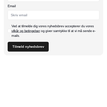
Email
Ved at tilmelde dig vores nyhedsbrev accepterer du vores
vilkår og betingelser
og giver samtykke til at vi må sende e-
mails.
Tilmeld nyhedsbrev
Udgiver
Horisont Gruppen a/s
Strandlodsvej 44
2300 København S