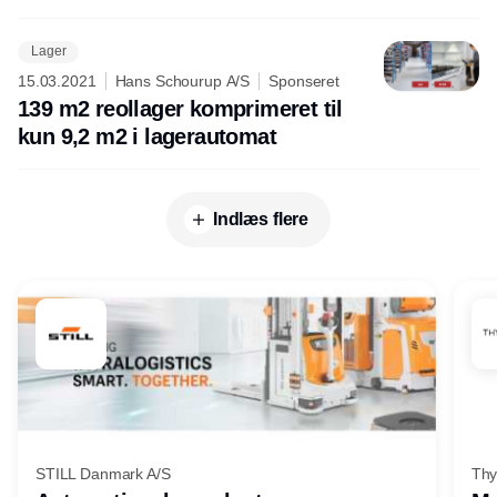
Lager
15.03.2021
Hans Schourup A/S
Sponseret
139 m2 reollager komprimeret til
kun 9,2 m2 i lagerautomat
Indlæs flere
STILL Danmark A/S
Thy