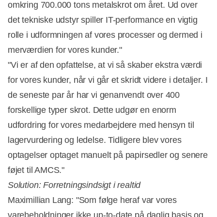
omkring 700.000 tons metalskrot om året. Ud over
det tekniske udstyr spiller IT-performance en vigtig
rolle i udformningen af vores processer og dermed i
merværdien for vores kunder."
"Vi er af den opfattelse, at vi så skaber ekstra værdi
for vores kunder, når vi går et skridt videre i detaljer. I
de seneste par år har vi genanvendt over 400
forskellige typer skrot. Dette udgør en enorm
udfordring for vores medarbejdere med hensyn til
lagervurdering og ledelse. Tidligere blev vores
optagelser optaget manuelt på papirsedler og senere
føjet til AMCS."
Solution: Forretningsindsigt i realtid
Maximillian Lang: "Som følge heraf var vores
varebeholdninger ikke up-to-date på daglig basis og