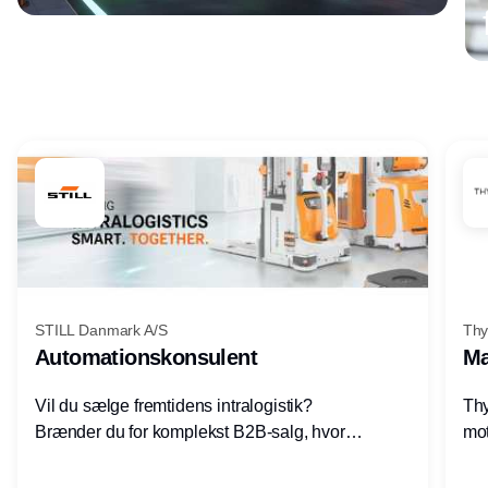
Annonce
STILL Danmark A/S
Thy
Automationskonsulent
Ma
Vil du sælge fremtidens intralogistik?
Thy
Brænder du for komplekst B2B-salg, hvor
mot
teknik, forretning og relationer mødes?
vel
Motiveres du af at designe løsninger – ikke
opg