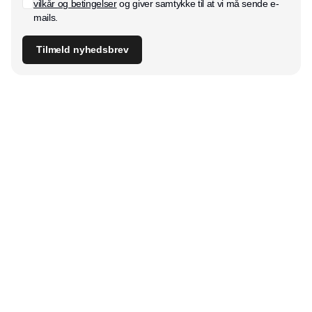
vilkår og betingelser
og giver samtykke til at vi må sende e-
mails.
Tilmeld nyhedsbrev
Udgiver
Horisont Gruppen a/s
Strandlodsvej 44
2300 København S
Telefon:
53506060
www.horisontgruppen.dk
Indhold
Digital & tech
Produktion
Jobmarked