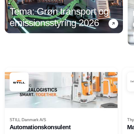
Tema: Grøn transport og
emissionsstyring 2026
Annonce
STILL Danmark A/S
Thy
Automationskonsulent
Ma