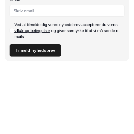
Ved at tilmelde dig vores nyhedsbrev accepterer du vores
vilkår og betingelser
og giver samtykke til at vi må sende e-
mails.
Tilmeld nyhedsbrev
Udgiver
Horisont Gruppen a/s
Strandlodsvej 44
2300 København S
Telefon:
53506060
www.horisontgruppen.dk