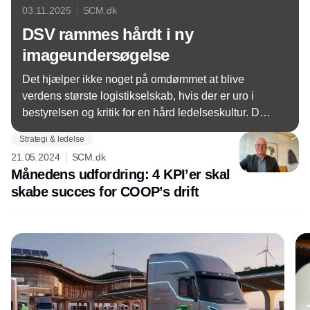
03.11.2025
SCM.dk
DSV rammes hårdt i ny
imageundersøgelse
Det hjælper ikke noget på omdømmet at blive
verdens største logistikselskab, hvis der er uro i
bestyrelsen og kritik for en hård ledelseskultur. Det
må DSV sande, der får tæsk i Instituttet for
Strategi & ledelse
Opinionsanalyses (IFO) årlige imageundersøgelse
21.05.2024
SCM.dk
af 100 danske virksomheder.
Månedens udfordring: 4 KPI’er skal
skabe succes for COOP’s drift
Annonce