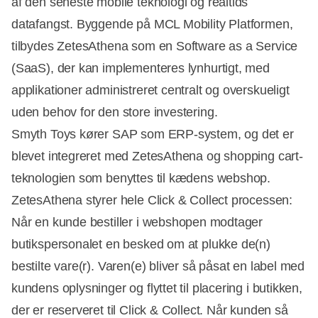
af den seneste mobile teknologi og realtids
datafangst. Byggende på MCL Mobility Platformen,
tilbydes ZetesAthena som en Software as a Service
(SaaS), der kan implementeres lynhurtigt, med
applikationer administreret centralt og overskueligt
uden behov for den store investering.
Smyth Toys kører SAP som ERP-system, og det er
blevet integreret med ZetesAthena og shopping cart-
teknologien som benyttes til kædens webshop.
ZetesAthena styrer hele Click & Collect processen:
Når en kunde bestiller i webshopen modtager
butikspersonalet en besked om at plukke de(n)
bestilte vare(r). Varen(e) bliver så påsat en label med
kundens oplysninger og flyttet til placering i butikken,
der er reserveret til Click & Collect. Når kunden så