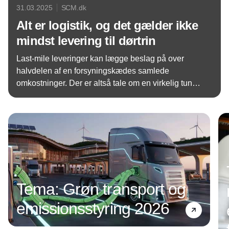
31.03.2025
SCM.dk
Alt er logistik, og det gælder ikke
mindst levering til dørtrin
Last-mile leveringer kan lægge beslag på over
halvdelen af en forsyningskædes samlede
omkostninger. Der er altså tale om en virkelig tung
post – og samtidig har Covid-19 skabt en
Annonce
forventning om hurtig og ofte gratis levering. Samlet
set gør det last-mile-logistik til en meget stor
udfordring for virksomheder, der kræver tæt
strategisk opmærksomhed.
Tema: Grøn transport og
emissionsstyring 2026