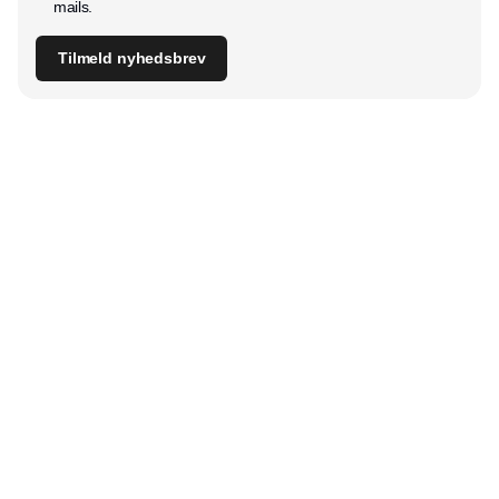
mails.
Tilmeld nyhedsbrev
Udgiver
Horisont Gruppen a/s
Strandlodsvej 44
2300 København S
Telefon:
53506060
www.horisontgruppen.dk
Indhold
Digital & tech
Produktion
Jobmarked
Distribution
Sourcing
Partnere