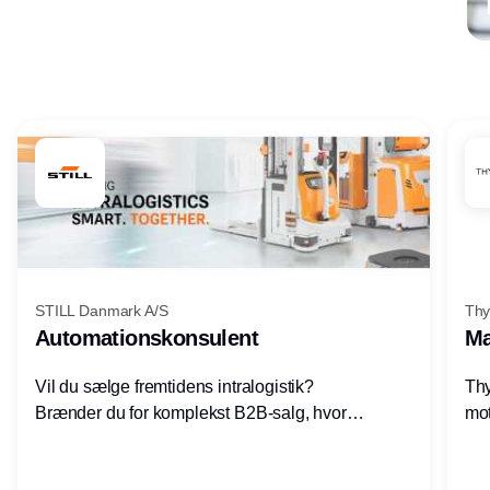
Annonce
STILL Danmark A/S
Thy
Automationskonsulent
Ma
Vil du sælge fremtidens intralogistik?
Thy
Brænder du for komplekst B2B-salg, hvor
mot
teknik, forretning og relationer mødes?
vel
Motiveres du af at designe løsninger – ikke
opg