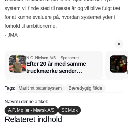
system vil finde sted til næste år og vil blive fulgt tæt
for at kunne evaluere på, hvordan systemet yder i
forhold til ambitionerne.
- JMA
N.C. Nielsen A/S
Sponseret
Efter 20 år med samme
truckmærke sender
lagerchef stafetten videre
hos INOX
Tags:
Maritimt batterisystem
Bæredygtig flåde
Nævnt i denne artikel:
A.P. Møller - Mærsk A/S
SCM.dk
Relateret indhold
Annonce