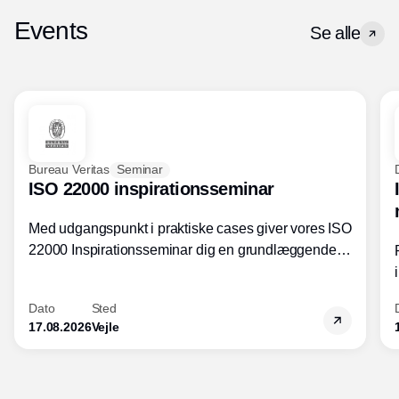
Events
Se alle
Bureau Veritas
Seminar
ISO 22000 inspirationsseminar
Med udgangspunkt i praktiske cases giver vores ISO
22000 Inspirationsseminar dig en grundlæggende
forståelse for fortolkning af ISO 22000 standardens
kravelementer og opbygning samt
Dato
Sted
fødevarestandardens integration med andre
17.08.2026
Vejle
standarder.