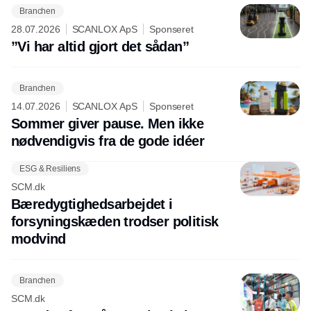
Branchen
28.07.2026
SCANLOX ApS
Sponseret
”Vi har altid gjort det sådan”
Branchen
14.07.2026
SCANLOX ApS
Sponseret
Sommer giver pause. Men ikke
nødvendigvis fra de gode idéer
ESG & Resiliens
SCM.dk
Bæredygtighedsarbejdet i
forsyningskæden trodser politisk
modvind
Branchen
SCM.dk