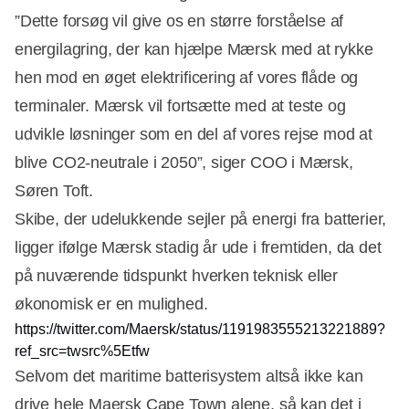
”Dette forsøg vil give os en større forståelse af
energilagring, der kan hjælpe Mærsk med at rykke
hen mod en øget elektrificering af vores flåde og
terminaler. Mærsk vil fortsætte med at teste og
udvikle løsninger som en del af vores rejse mod at
blive CO2-neutrale i 2050”, siger COO i Mærsk,
Søren Toft.
Skibe, der udelukkende sejler på energi fra batterier,
ligger ifølge Mærsk stadig år ude i fremtiden, da det
på nuværende tidspunkt hverken teknisk eller
økonomisk er en mulighed.
https://twitter.com/Maersk/status/1191983555213221889?
ref_src=twsrc%5Etfw
Selvom det maritime batterisystem altså ikke kan
drive hele Maersk Cape Town alene, så kan det i