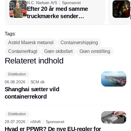
N.C. Nielsen A/S
Sponseret
Annonce
Efter 20 år med samme
truckmærke sender
lagerchef stafetten videre
hos INOX
Tags:
Astrid Maersk metanol
Containershipping
Containerfragt
Grøn skibsfart
Grøn omstilling
Relateret indhold
Annonce
Distribution
06.08.2026
SCM.dk
Shanghai sætter vild
containerrekord
Distribution
28.07.2026
nShift
Sponseret
Hvad er PPWR? De nye EU-regler for