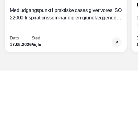
Med udgangspunkt i praktiske cases giver vores ISO
22000 Inspirationsseminar dig en grundlæggende
forståelse for fortolkning af ISO 22000 standardens
kravelementer og opbygning samt
Dato
Sted
fødevarestandardens integration med andre
17.08.2026
Vejle
standarder.
Udgiver
Horisont Gruppen a/s
Strandlodsvej 44
2300 København S
Telefon:
53506060