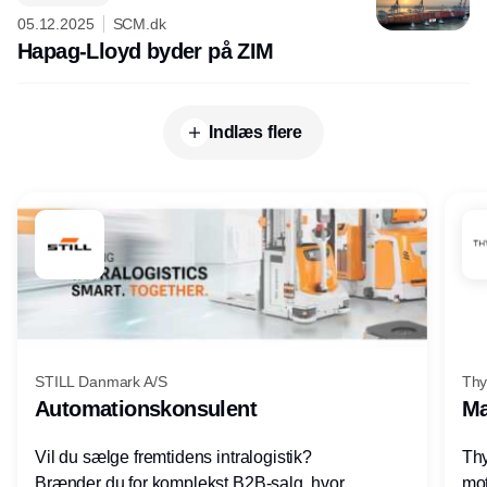
05.12.2025
SCM.dk
Hapag-Lloyd byder på ZIM
Indlæs flere
STILL Danmark A/S
Thy
Automationskonsulent
Ma
Vil du sælge fremtidens intralogistik?
Thy
Brænder du for komplekst B2B-salg, hvor
mot