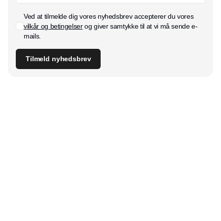
Ved at tilmelde dig vores nyhedsbrev accepterer du vores
vilkår og betingelser
og giver samtykke til at vi må sende e-
mails.
Tilmeld nyhedsbrev
Udgiver
Horisont Gruppen a/s
Strandlodsvej 44
2300 København S
Telefon:
53506060
www.horisontgruppen.dk