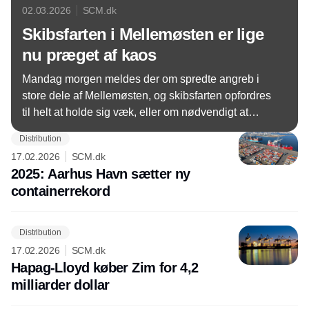
02.03.2026
SCM.dk
Skibsfarten i Mellemøsten er lige
nu præget af kaos
Mandag morgen meldes der om spredte angreb i
store dele af Mellemøsten, og skibsfarten opfordres
til helt at holde sig væk, eller om nødvendigt at
passere med meget stor forsigtighed. USA har
Distribution
sænket en del af den iranske flåde, efter at der blev
17.02.2026
SCM.dk
fremsat trusler om at lukke Hormuzstrædet.
2025: Aarhus Havn sætter ny
containerrekord
Distribution
17.02.2026
SCM.dk
Hapag-Lloyd køber Zim for 4,2
milliarder dollar