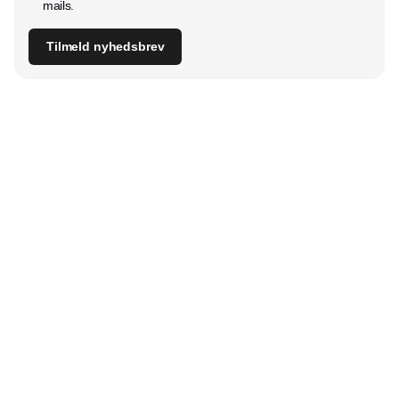
mails.
Tilmeld nyhedsbrev
Udgiver
Horisont Gruppen a/s
Strandlodsvej 44
2300 København S
Telefon:
53506060
www.horisontgruppen.dk
Indhold
Digital & tech
Produktion
Jobmarked
Distribution
Sourcing
Partnere