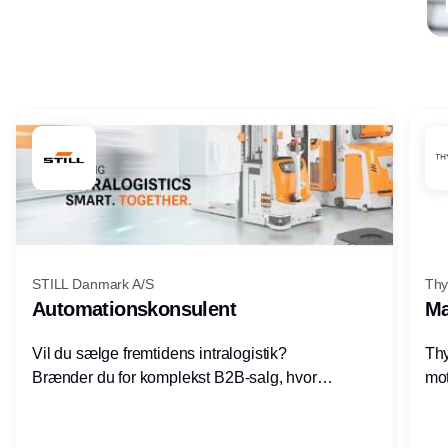
Annonce
STILL Danmark A/S
Thy
Automationskonsulent
Ma
Vil du sælge fremtidens intralogistik?
Thy
Brænder du for komplekst B2B-salg, hvor
mot
teknik, forretning og relationer mødes?
vel
Motiveres du af at designe løsninger – ikke
opg