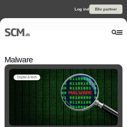
Log ind
Bliv partner
Annonce
Malware
Digital & tech