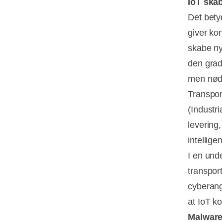
IoT ska
Det bety
giver ko
skabe ny
den grad
men nødv
Transpor
(Industr
levering
intellige
I en und
transpor
cyberang
at IoT ko
Malware