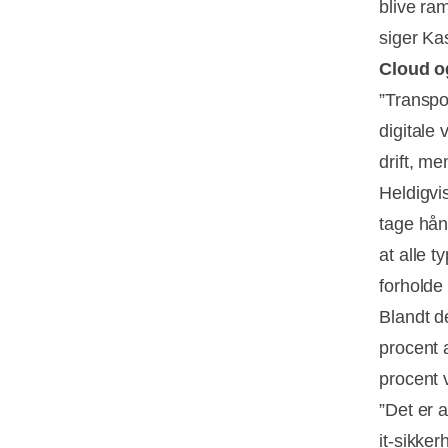
blive ra
siger Ka
Cloud o
”Transpo
digitale
drift, m
Heldigvi
tage hån
at alle 
forholde 
Blandt d
procent 
procent 
”Det er 
it-sikke