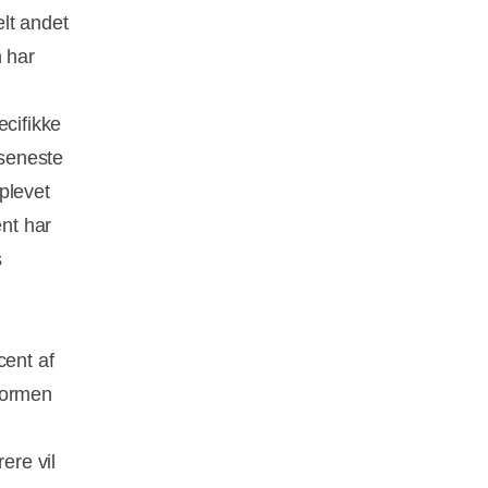
elt andet
n har
ecifikke
 seneste
plevet
nt har
s
cent af
formen
ere vil