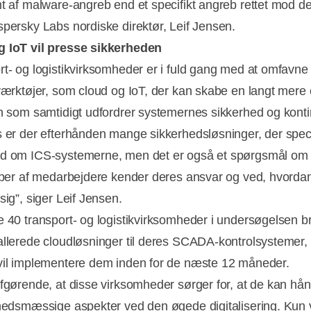
mt af malware-angreb end et specifikt angreb rettet mod d
spersky Labs nordiske direktør, Leif Jensen.
g IoT vil presse sikkerheden
rt- og logistikvirksomheder er i fuld gang med at omfavne
 værktøjer, som cloud og IoT, der kan skabe en langt mere e
en som samtidigt udfordrer systemernes sikkerhed og kontin
s er der efterhånden mange sikkerhedsløsninger, der speci
d om ICS-systemerne, men det er også et spørgsmål om a
typer af medarbejdere kender deres ansvar og ved, hvorda
sig”, siger Leif Jensen.
e 40 transport- og logistikvirksomheder i undersøgelsen b
allerede cloudløsninger til deres SCADA-kontrolsystemer
vil implementere dem inden for de næste 12 måneder.
afgørende, at disse virksomheder sørger for, at de kan hå
rhedsmæssige aspekter ved den øgede digitalisering. Kun 