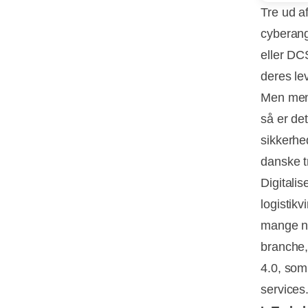
Tre ud af
cyberan
eller DC
deres le
Men men
så er det
sikkerhe
danske t
Digitalis
logistikv
mange ny
branche,
4.0, som 
services