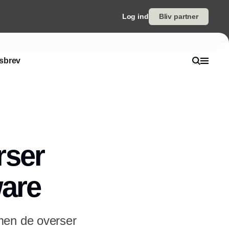
Log ind
Bliv partner
sbrev
rser
ware
men de overser