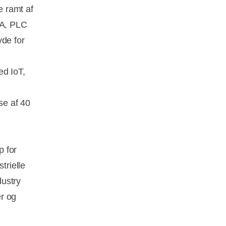
e ramt af
DA, PLC
yde for
d IoT,
se af 40
p for
trielle
dustry
er og