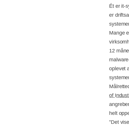
Ét er it-
er drift
systemer
Mange er
virksomh
12 måned
malware-
oplevet 
systemer
Målrette
of
I
ndust
angreben
helt opp
”Det vise