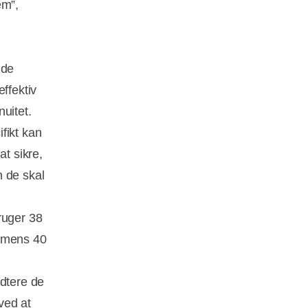
em”,
 de
ffektiv
uitet.
fikt kan
t sikre,
n de skal
ruger 38
, mens 40
ndtere de
ved at