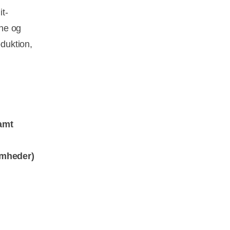
t-
dne og
duktion,
amt
omheder)