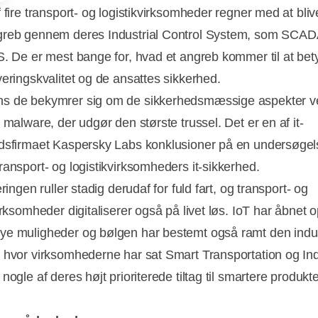
 fire transport- og logistikvirksomheder regner med at bliv
greb gennem deres Industrial Control System, som SCA
S. De er mest bange for, hvad et angreb kommer til at bet
veringskvalitet og de ansattes sikkerhed.
s de bekymrer sig om de sikkerhedsmæssige aspekter ve
 malware, der udgør den største trussel. Det er en af it-
dsfirmaet Kaspersky Labs konklusioner på en undersøgel
ransport- og logistikvirksomheders it-sikkerhed.
eringen ruller stadig derudaf for fuld fart, og transport- og
irksomheder digitaliserer også på livet løs. IoT har åbnet o
e muligheder og bølgen har bestemt også ramt den indus
Annonce
 hvor virksomhederne har sat Smart Transportation og In
nogle af deres højt prioriterede tiltag til smartere produkt
.