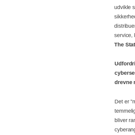
udvikle 
sikkerhe
distribu
service, 
The Stat
Udfordr
cybersec
drevne 
Det er ”
temmelig
bliver ra
cyberang