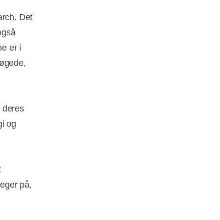
arch. Det
også
e er i
 øgede,
e deres
gi og
t
eger på,