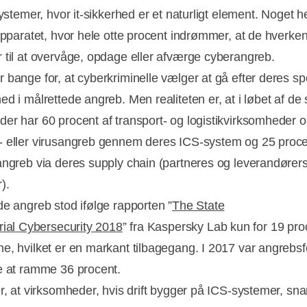
systemer, hvor it-sikkerhed er et naturligt element. Noget h
sapparatet, hvor hele otte procent indrømmer, at de hverke
 til at overvåge, opdage eller afværge cyberangreb.
 bange for, at cyberkriminelle vælger at gå efter deres sp
ed i målrettede angreb. Men realiteten er, at i løbet af de
er har 60 procent af transport- og logistikvirksomheder o
 eller virusangreb gennem deres ICS-system og 25 proce
angreb via deres supply chain (partneres og leverandører
).
de angreb stod ifølge rapporten ”
The State
rial
Cybersecurity 2018
” fra Kaspersky Lab kun for 19 pro
e, hvilket er en markant tilbagegang. I 2017 var angrebs
e at ramme 36 procent.
r, at virksomheder, hvis drift bygger på ICS-systemer, snar