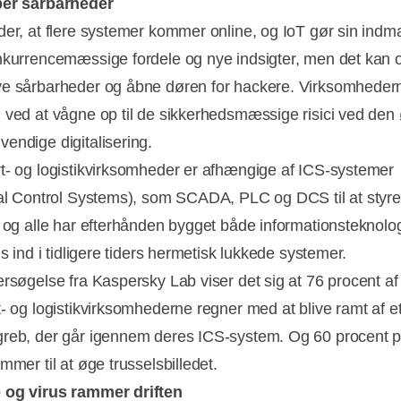
ber sårbarheder
der, at flere systemer kommer online, og IoT gør sin indm
nkurrencemæssige fordele og nye indsigter, men det kan 
e sårbarheder og åbne døren for hackere. Virksomhedern
 ved at vågne op til de sikkerhedsmæssige risici ved den
endige digitalisering.
t- og logistikvirksomheder er afhængige af ICS-systemer
ial Control Systems), som SCADA, PLC og DCS til at styr
, og alle har efterhånden bygget både informationsteknolo
ns ind i tidligere tiders hermetisk lukkede systemer.
ersøgelse fra Kaspersky Lab viser det sig at 76 procent af
t- og logistikvirksomhederne regner med at blive ramt af e
reb, der går igennem deres ICS-system. Og 60 procent p
mmer til at øge trusselsbilledet.
 og virus rammer driften