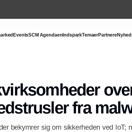
arked
Events
SCM Agendaen
Indspark
Temaer
Partnere
Nyhed
Annonce
kvirksomheder ove
edstrusler fra mal
der bekymrer sig om sikkerheden ved IoT; 