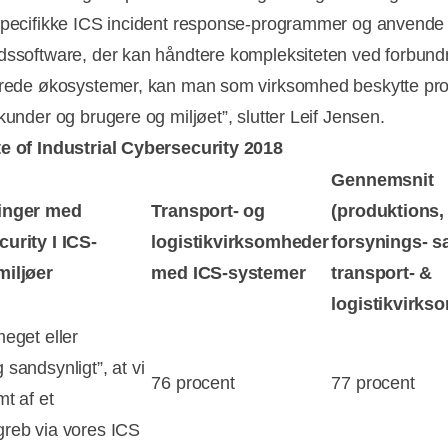
specifikke ICS incident response-programmer og anvende i
dssoftware, der kan håndtere kompleksiteten ved forbun
erede økosystemer, kan man som virksomhed beskytte pro
kunder og brugere og miljøet”, slutter Leif Jensen.
e of Industrial Cybersecurity 2018
Gennemsnit
inger med
Transport- og
(produktions,
urity I ICS-
logistikvirksomheder
forsynings- s
miljøer
med ICS-systemer
transport- &
logistikvirks
meget eller
 sandsynligt”, at vi
76 procent
77 procent
mt af et
reb via vores ICS