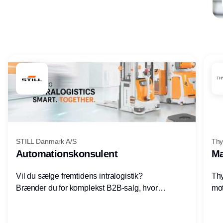
Annonce
STILL Danmark A/S
Thy
Automationskonsulent
Ma
Vil du sælge fremtidens intralogistik?
Thy
Brænder du for komplekst B2B-salg, hvor
mot
teknik, forretning og relationer mødes?
vel
Motiveres du af at designe løsninger – ikke
opg