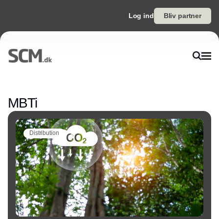
Log ind
Bliv partner
Annonce
MBTi
Distribution