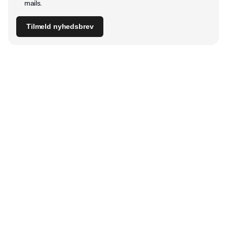
mails.
Tilmeld nyhedsbrev
Udgiver
Horisont Gruppen a/s
Strandlodsvej 44
2300 København S
Telefon:
53506060
www.horisontgruppen.dk
Indhold
Digital & tech
Produktion
Jobmarked
Distribution
Sourcing
Partnere