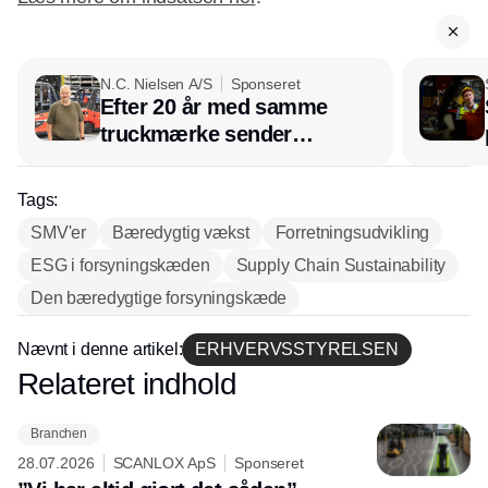
N.C. Nielsen A/S
Sponseret
Efter 20 år med samme
truckmærke sender
lagerchef stafetten videre
hos INOX
Tags:
SMV'er
Bæredygtig vækst
Forretningsudvikling
ESG i forsyningskæden
Supply Chain Sustainability
Den bæredygtige forsyningskæde
Nævnt i denne artikel:
ERHVERVSSTYRELSEN
Relateret indhold
Annonce
Branchen
28.07.2026
SCANLOX ApS
Sponseret