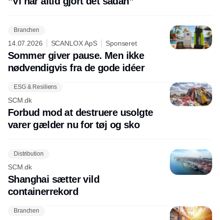
”Vi har altid gjort det sådan”
Branchen
14.07.2026
SCANLOX ApS
Sponseret
Sommer giver pause. Men ikke
nødvendigvis fra de gode idéer
ESG & Resiliens
SCM.dk
Forbud mod at destruere usolgte
varer gælder nu for tøj og sko
Distribution
SCM.dk
Shanghai sætter vild
containerrekord
Branchen