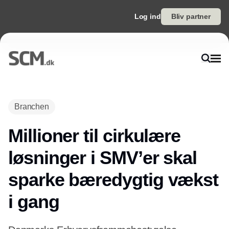
Log ind
Bliv partner
Annonce
Branchen
Millioner til cirkulære
løsninger i SMV’er skal
sparke bæredygtig vækst
i gang