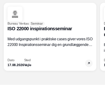
Bureau Veritas
Seminar
ISO 22000 inspirationsseminar
Med udgangspunkt i praktiske cases giver vores ISO
22000 Inspirationsseminar dig en grundlæggende
forståelse for fortolkning af ISO 22000 standardens
kravelementer og opbygning samt
Dato
Sted
fødevarestandardens integration med andre
17.08.2026
Vejle
standarder.