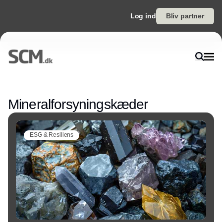
Log ind
Bliv partner
Annonce
Mineralforsyningskæder
ESG & Resiliens