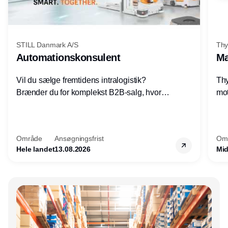
STILL Danmark A/S
Thy
Automationskonsulent
Ma
Vil du sælge fremtidens intralogistik?
Thy
Brænder du for komplekst B2B-salg, hvor
mot
teknik, forretning og relationer mødes?
vel
Motiveres du af at designe løsninger – ikke
opg
blot sælge produkter? Vil du arbejde med
Thy
Område
Ansøgningsfrist
Om
AGV/AMR, automation og
hel
Hele landet
13.08.2026
Mid
systemintegration hos nogle af Danmarks
mest spændende produktions- og
logistikvirksomheder?
Annonce