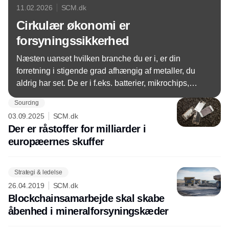
11.02.2026
SCM.dk
Cirkulær økonomi er
forsyningssikkerhed
Næsten uanset hvilken branche du er i, er din
forretning i stigende grad afhængig af metaller, du
aldrig har set. De er i f.eks. batterier, mikrochips,
kabler og datacentre. Spørgsmålet er ikke længere
Sourcing
kun, om dine indkøb er grønne, men om du
03.09.2025
SCM.dk
overhovedet kan få de materialer og produkter, du
Der er råstoffer for milliarder i
har brug for – også om ti år.
europæernes skuffer
Strategi & ledelse
26.04.2019
SCM.dk
Blockchainsamarbejde skal skabe
åbenhed i mineralforsyningskæder