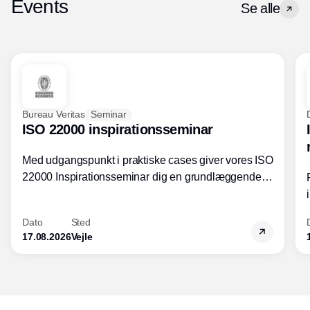
Events
Se alle
Bureau Veritas
Seminar
ISO 22000 inspirationsseminar
Med udgangspunkt i praktiske cases giver vores ISO
22000 Inspirationsseminar dig en grundlæggende
forståelse for fortolkning af ISO 22000 standardens
kravelementer og opbygning samt
Dato
Sted
fødevarestandardens integration med andre
17.08.2026
Vejle
standarder.