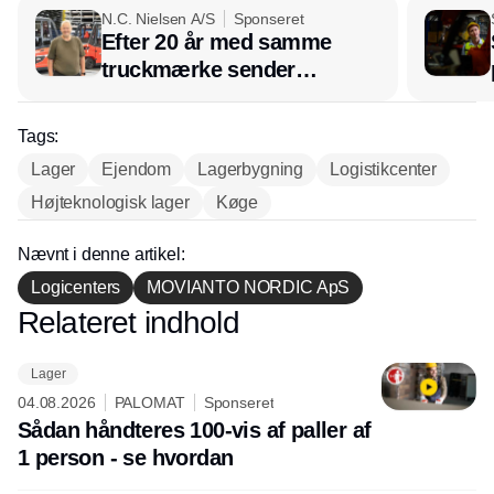
N.C. Nielsen A/S
Sponseret
Efter 20 år med samme
truckmærke sender
lagerchef stafetten videre
hos INOX
Tags:
Lager
Ejendom
Lagerbygning
Logistikcenter
Højteknologisk lager
Køge
Nævnt i denne artikel:
Logicenters
MOVIANTO NORDIC ApS
Relateret indhold
Annonce
Lager
04.08.2026
PALOMAT
Sponseret
Sådan håndteres 100-vis af paller af
1 person - se hvordan