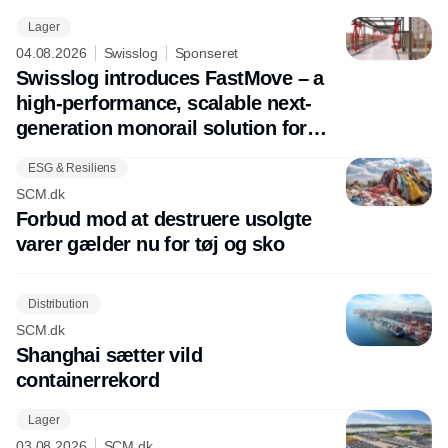
Lager
04.08.2026
Swisslog
Sponseret
Swisslog introduces FastMove – a
high-performance, scalable next-
generation monorail solution for
future-ready pallet transport
ESG & Resiliens
SCM.dk
Forbud mod at destruere usolgte
varer gælder nu for tøj og sko
Distribution
SCM.dk
Shanghai sætter vild
containerrekord
Lager
03.08.2026
SCM.dk