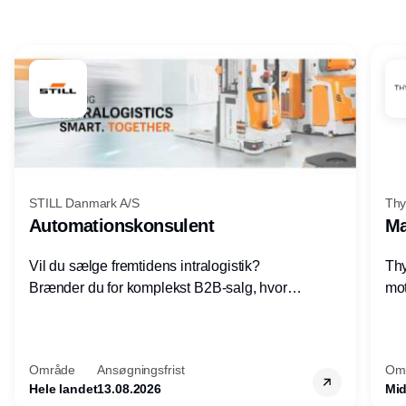
Annonce
STILL Danmark A/S
Thy
Automationskonsulent
Ma
Vil du sælge fremtidens intralogistik?
Thy
Brænder du for komplekst B2B-salg, hvor
mot
teknik, forretning og relationer mødes?
vel
Motiveres du af at designe løsninger – ikke
opg
blot sælge produkter? Vil du arbejde med
Thy
Område
Ansøgningsfrist
Om
AGV/AMR, automation og
hel
Hele landet
13.08.2026
Mid
systemintegration hos nogle af Danmarks