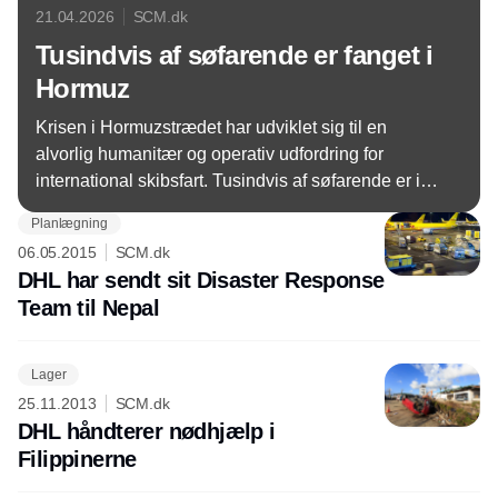
21.04.2026
SCM.dk
Tusindvis af søfarende er fanget i
Hormuz
Krisen i Hormuzstrædet har udviklet sig til en
alvorlig humanitær og operativ udfordring for
international skibsfart. Tusindvis af søfarende er i
praksis strandet i konfliktzonen, mens trafikken
Planlægning
gennem det strategisk vigtige farvand de facto er
06.05.2015
SCM.dk
gået i stå.
DHL har sendt sit Disaster Response
Team til Nepal
Lager
25.11.2013
SCM.dk
DHL håndterer nødhjælp i
Filippinerne