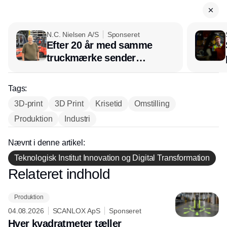
N.C. Nielsen A/S
Sponseret
Efter 20 år med samme
truckmærke sender
lagerchef stafetten videre
hos INOX
Tags:
3D-print
3D Print
Krisetid
Omstilling
Produktion
Industri
Nævnt i denne artikel:
Teknologisk Institut Innovation og Digital Transformation
Relateret indhold
Annonce
Produktion
04.08.2026
SCANLOX ApS
Sponseret
Hver kvadratmeter tæller