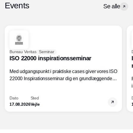
Events
Se alle
Bureau Veritas
Seminar
ISO 22000 inspirationsseminar
Med udgangspunkt i praktiske cases giver vores ISO
22000 Inspirationsseminar dig en grundlæggende
forståelse for fortolkning af ISO 22000 standardens
kravelementer og opbygning samt
Dato
Sted
fødevarestandardens integration med andre
17.08.2026
Vejle
standarder.