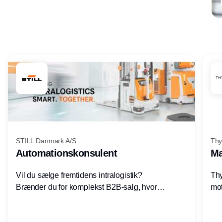
Annonce
STILL Danmark A/S
Thy
Automationskonsulent
Ma
Vil du sælge fremtidens intralogistik?
Thy
Brænder du for komplekst B2B-salg, hvor
mot
teknik, forretning og relationer mødes?
vel
Motiveres du af at designe løsninger – ikke
opg