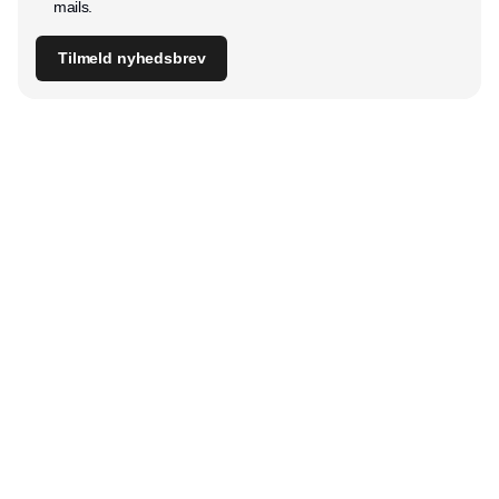
mails.
Tilmeld nyhedsbrev
Udgiver
Horisont Gruppen a/s
Strandlodsvej 44
2300 København S
Telefon:
53506060
www.horisontgruppen.dk
Indhold
Digital & tech
Produktion
Jobmarked
Distribution
Sourcing
Partnere