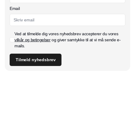
Email
Ved at tilmelde dig vores nyhedsbrev accepterer du vores
vilkår og betingelser
og giver samtykke til at vi må sende e-
mails.
Tilmeld nyhedsbrev
Udgiver
Horisont Gruppen a/s
Strandlodsvej 44
2300 København S