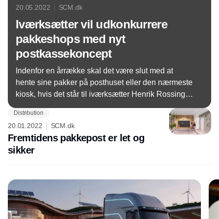
20.05.2022
SCM.dk
Iværksætter vil udkonkurrere
pakkeshops med nyt
postkassekoncept
Indenfor en årrække skal det være slut med at
hente sine pakker på posthuset eller den nærmeste
kiosk, hvis det står til iværksætter Henrik Rossing.
Din nærmeste pakkeboks skal være udenfor din
Distribution
hoveddør lige ved siden af din postkasse.
20.01.2022
SCM.dk
Fremtidens pakkepost er let og
sikker
Annonce