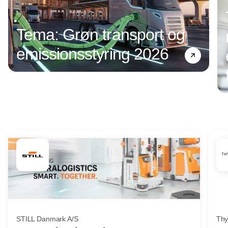
Tema: Grøn transport og
emissionsstyring 2026
Annonce
STILL Danmark A/S
Thy