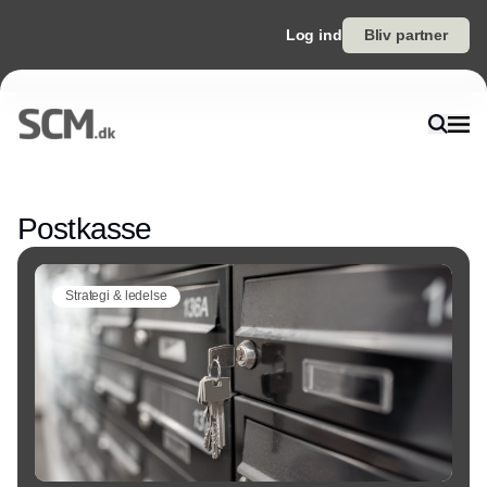
Log ind
Bliv partner
Annonce
Postkasse
Strategi & ledelse