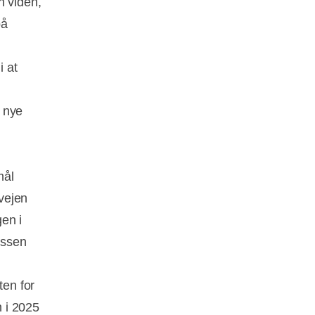
n viden,
på
i at
 nye
mål
 vejen
en i
assen
ten for
n i 2025