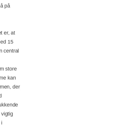
gå på
 er, at
med 15
n central
om store
rme kan
rmen, der
d
lukkende
vigtig
 i