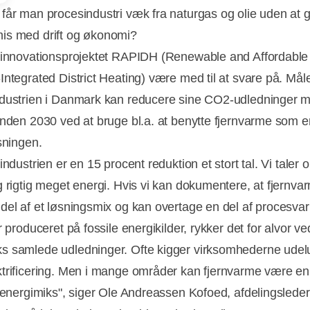
får man procesindustri væk fra naturgas og olie uden at 
is med drift og økonomi?
 innovationsprojektet RAPIDH (Renewable and Affordable
ntegrated District Heating) være med til at svare på. Målet
dustrien i Danmark kan reducere sine CO2-udledninger 
inden 2030 ved at bruge bl.a. at benytte fjernvarme som e
sningen.
industrien er en 15 procent reduktion et stort tal. Vi taler 
g rigtig meget energi. Hvis vi kan dokumentere, at fjernva
del af et løsningsmix og kan overtage en del af procesva
Annonce
r produceret på fossile energikilder, rykker det for alvor ve
 samlede udledninger. Ofte kigger virksomhederne ude
trificering. Men i mange områder kan fjernvarme være en 
t energimiks", siger Ole Andreassen Kofoed, afdelingsleder