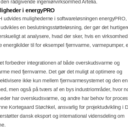
 i den rådgivende ingeniørvirksomhed Artelia.
ligheder i energyPRO
 udvides mulighederne i softwareløsningen energyPRO, 
 udvikles en beslutningsstøtteløsning, der gør det hurtiger
rskueligt at analysere, hvad der sker, hvis en virksomhed 
le energikilder til for eksempel fjernvarme, varmepumper, el
et forbedrer integrationen af både overskudsvarme og
rme med fjernvarme. Det gør det muligt at optimere og
fektivisere ikke kun mellem fjernvarmesystemet og den en
ed, men også på tværs af en bys industriområder, hvor n
eder har overskudsvarme, og andre har behov for proce
nne Kortegaard Støchkel, ansvarlig for projektudvikling i
rstøtter dansk eksport og international vidensdeling om
me.