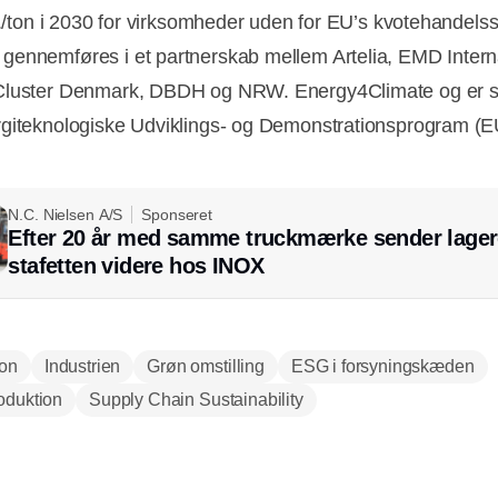
kr./ton i 2030 for virksomheder uden for EU’s kvotehandels
ennemføres i et partnerskab mellem Artelia, EMD Interna
luster Denmark, DBDH og NRW. Energy4Climate og er st
giteknologiske Udviklings- og Demonstrationsprogram (
N.C. Nielsen A/S
Sponseret
Efter 20 år med samme truckmærke sender lager
stafetten videre hos INOX
ion
Industrien
Grøn omstilling
ESG i forsyningskæden
oduktion
Supply Chain Sustainability
Annonce