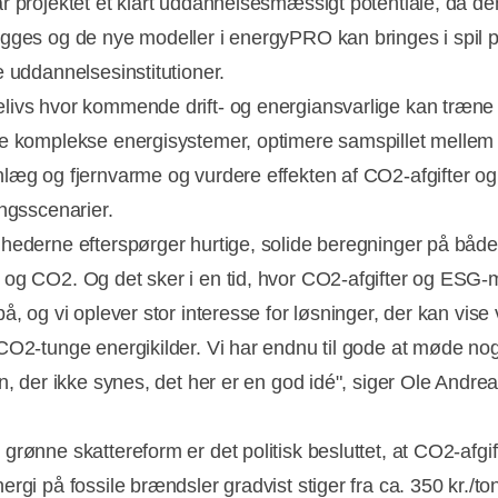
r projektet et klart uddannelsesmæssigt potentiale, da de
gges og de nye modeller i energyPRO kan bringes i spil 
e uddannelsesinstitutioner.
ivs hvor kommende drift- og energiansvarlige kan træne 
e komplekse energisystemer, optimere samspillet mellem
læg og fjernvarme og vurdere effekten af CO2-afgifter og
ingsscenarier.
hederne efterspørger hurtige, solide beregninger på både
og CO2. Og det sker i en tid, hvor CO2-afgifter og ESG-
å, og vi oplever stor interesse for løsninger, der kan vise
CO2-tunge energikilder. Vi har endnu til gode at møde nog
en, der ikke synes, det her er en god idé", siger Ole Andre
grønne skattereform er det politisk besluttet, at CO2-afgif
rgi på fossile brændsler gradvist stiger fra ca. 350 kr./to