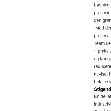
Løsninge
procesin
den grøn
“Med den
procesan
Team Le
“I praks
og lægge
reducerer
at vise,
betale s
Stigend
En del a
industri