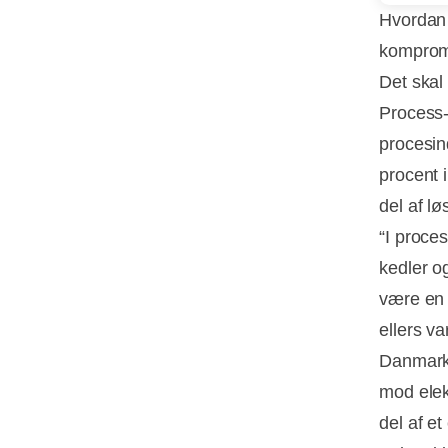
Hvordan 
komprom
Det skal
Process-I
procesin
procent 
del af lø
“I proces
kedler o
være en 
ellers va
Danmarks
mod elek
del af e