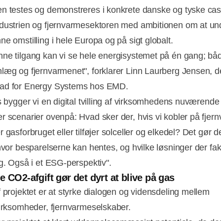
n testes og demonstreres i konkrete danske og tyske cas
dustrien og fjernvarmesektoren med ambitionen om at un
ne omstilling i hele Europa og på sigt globalt.
ne tilgang kan vi se hele energisystemet på én gang; bå
læg og fjernvarmenet", forklarer Linn Laurberg Jensen, d
ad for Energy Systems hos EMD.
is bygger vi en digital tvilling af virksomhedens nuværende
r scenarier ovenpå: Hvad sker der, hvis vi kobler på fjer
 gasforbruget eller tilføjer solceller og elkedel? Det gør de
 hvor besparelserne kan hentes, og hvilke løsninger der fak
ig. Også i et ESG-perspektiv".
e CO2-afgift gør det dyrt at blive på gas
f projektet er at styrke dialogen og vidensdeling mellem
virksomheder, fjernvarmeselskaber.