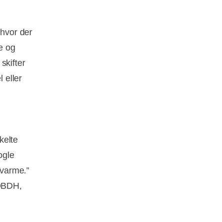
hvor der
e og
skifter
 eller
kelte
ogle
svarme.”
 DBDH,