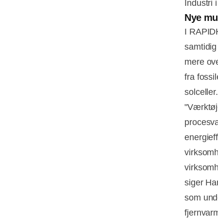
Industri
Nye mu
I RAPIDH
samtidig
mere ove
fra fossi
solceller.
"Værktøj
procesva
energief
virksomh
virksomh
siger Ha
som unde
fjernvar