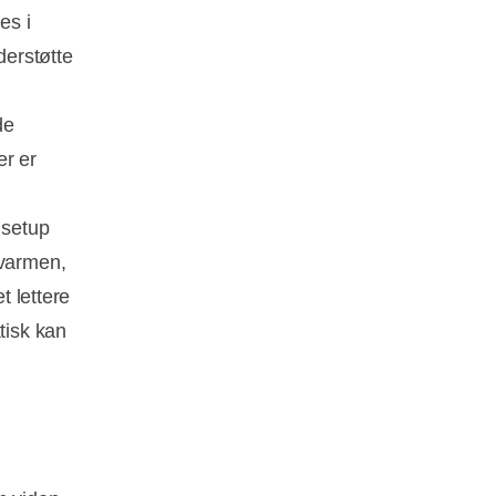
es i
derstøtte
de
er er
 setup
nvarmen,
t lettere
tisk kan