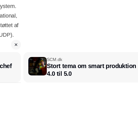
system.
tional,
øttet af
EUDP).
SCM.dk
chef
Stort tema om smart produktion i
4.0 til 5.0