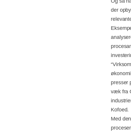
Og så ha
der opby
relevant
Eksempel
analyser
procesan
invester
“Virksom
økonomi 
presser p
væk fra 
industri
Kofoed.
Med den 
procesene