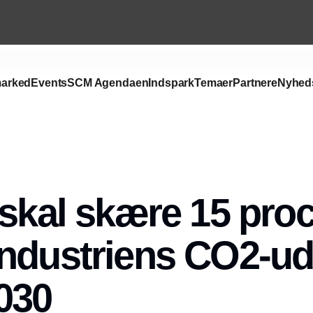
arked
Events
SCM Agendaen
Indspark
Temaer
Partnere
Nyhed
Annonce
 skal skære 15 proc
ndustriens CO2-ud
030