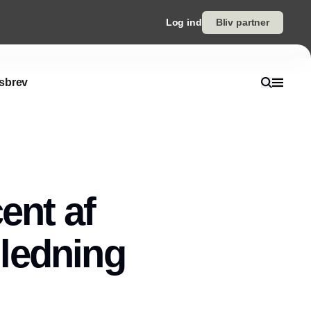
Log ind
Bliv partner
sbrev
ent af
ledning