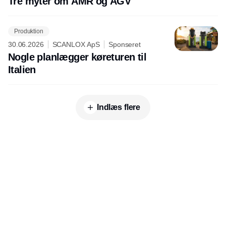
Tre myter om AMR og AGV
Produktion
30.06.2026
SCANLOX ApS
Sponseret
Nogle planlægger køreturen til
Italien
Indlæs flere
Udgiver
Horisont Gruppen a/s
Strandlodsvej 44
2300 København S