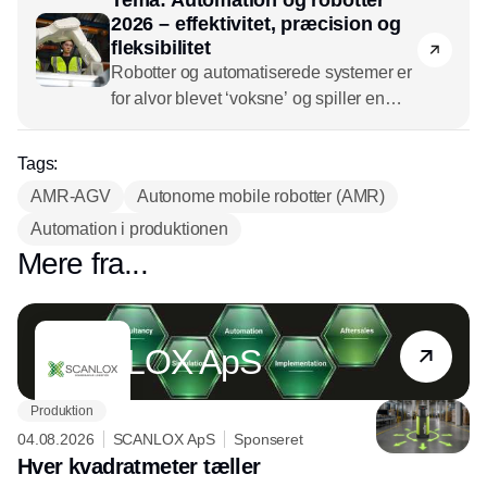
Tema: Automation og robotter
2026 – effektivitet, præcision og
fleksibilitet
Robotter og automatiserede systemer er
for alvor blevet ‘voksne’ og spiller en
stadig større rolle i moderne produktion
og forsyningskæder. I 2026 er
Tags:
teknologierne handler det om fleksibilitet
AMR-AGV
Autonome mobile robotter (AMR)
og tilgængelighed. Det gør nemlig muligt
Automation i produktionen
både at øge produktivitet og hurtigt
tilpasse sig ændrede markedsvilkår.
Mere fra...
Partner
SCANLOX ApS
Produktion
04.08.2026
SCANLOX ApS
Sponseret
Hver kvadratmeter tæller