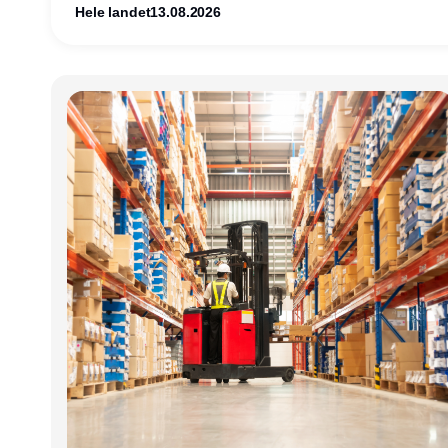
logistikvirksomheder?
Hele landet
13.08.2026