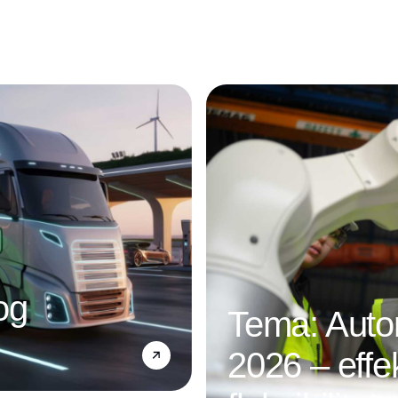
og
Tema: Autom
2026 – effek