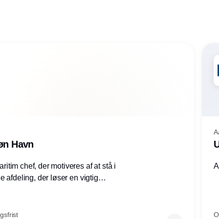
A
røn Havn
U
tim chef, der motiveres af at stå i
A
 afdeling, der løser en vigtig
mheder, Thyborøn by, Lemvig
vestjylland.
sfrist
O