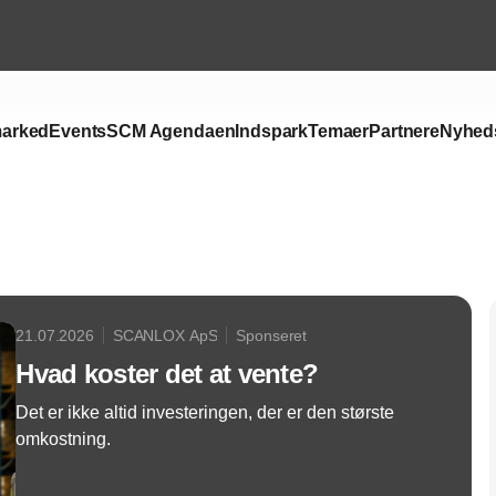
arked
Events
SCM Agendaen
Indspark
Temaer
Partnere
Nyhed
Annonce
21.07.2026
SCANLOX ApS
Sponseret
Hvad koster det at vente?
Det er ikke altid investeringen, der er den største
omkostning.