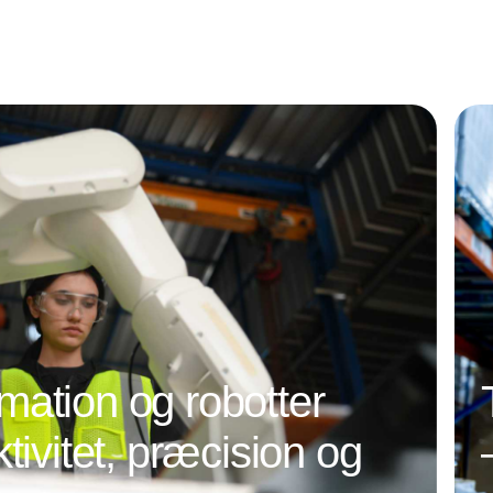
ation og robotter
tivitet, præcision og