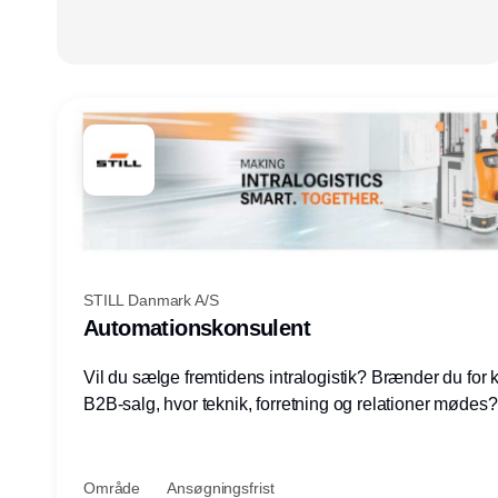
STILL Danmark A/S
Automationskonsulent
Vil du sælge fremtidens intralogistik? Brænder du for
B2B-salg, hvor teknik, forretning og relationer mødes
du af at designe løsninger – ikke blot sælge produkter
arbejde med AGV/AMR, automation og systemintegrat
nogle af Danmarks mest spændende produktions- og
Område
Ansøgningsfrist