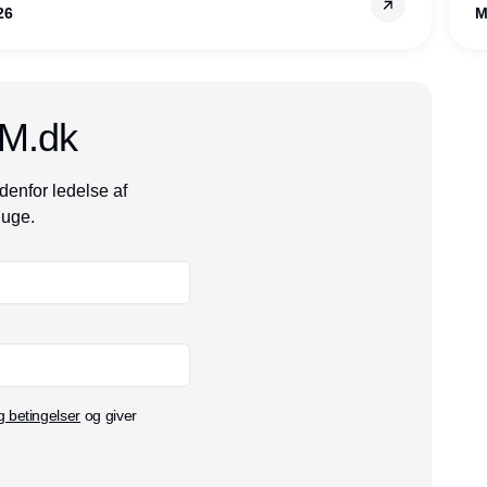
26
M
CM.dk
denfor ledelse af
 uge.
g betingelser
og giver