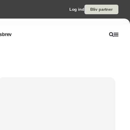
Log ind
Bliv partner
sbrev