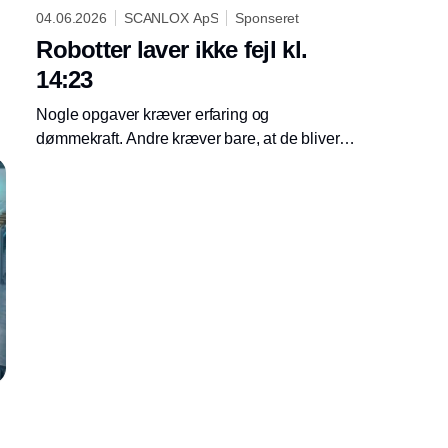
04.06.2026
SCANLOX ApS
Sponseret
Robotter laver ikke fejl kl.
14:23
Nogle opgaver kræver erfaring og
dømmekraft. Andre kræver bare, at de bliver
gjort rigtigt, hver eneste gang. Spørgsmålet er,
Annonce
hvem du sætter til hvad.