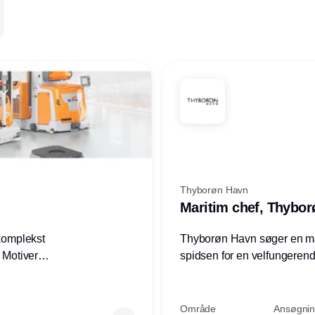
Thyborøn Havn
Maritim chef, Thybo
 komplekst
Thyborøn Havn søger en mari
? Motiveres
spidsen for en velfungerende
? Vil du
opgave for havnens virkso
ion hos
Kommune - og for hele Nord
Område
Ansøgning