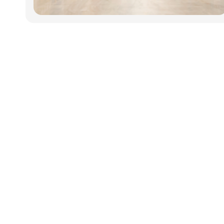
Udgiver
Horisont Gruppen a/s
Strandlodsvej 44