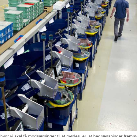
hvor vi skal få modsætninger til at mødes, er, at begrænsninger fremm