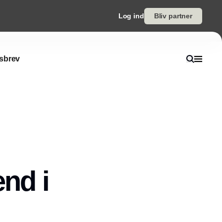
Log ind
Bliv partner
sbrev
end i