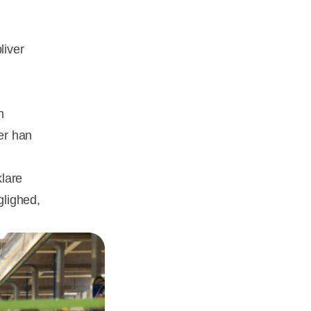
liver
n
ler han
lare
glighed,