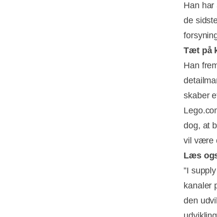
Han har a
de sidst
forsyni
Tæt på 
Han frem
detailma
skaber e
Lego.com
dog, at b
vil være
Læs og
”I supply
kanaler 
den udvi
udviklin