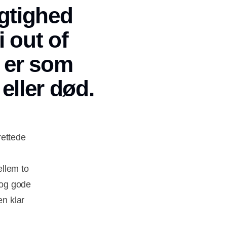
ygtighed
i out of
t er som
eller død.
rettede
ellem to
 og gode
en klar