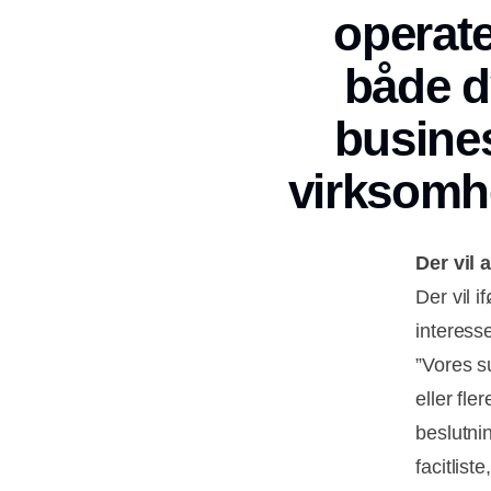
operate
både dy
busines
virksomhe
Der vil 
Der vil 
interess
”Vores s
eller fl
beslutni
facitlist