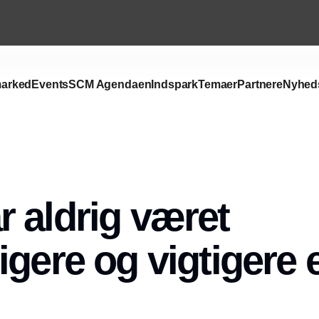
arked
Events
SCM Agendaen
Indspark
Temaer
Partnere
Nyhed
Annonce
 aldrig været
igere og vigtigere 