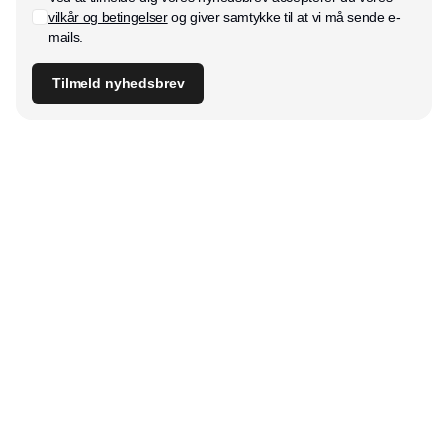
vilkår og betingelser
og giver samtykke til at vi må sende e-
mails.
Tilmeld nyhedsbrev
Udgiver
Horisont Gruppen a/s
Strandlodsvej 44
2300 København S
Telefon:
53506060
www.horisontgruppen.dk
Indhold
Digital & tech
Produktion
Jobmarked