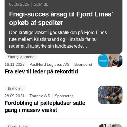
06.06.2026
SCM.dk
Fragt-succes årsag til Fjord Lines'
opkøb af speditør
Den kraftige vækst i godstrafikken på Fjord Lines
rute mellem Kristiansand og Hirtshals får nu
rederiet til at styrke sin landbaserede
logistikforretning gennem et opkøb af transport- og
Strategi & ledelse
speditionsvirksomheden Transportsentralen
16.11.2022
PostNord Logistics A/S
Sponseret
Kristiansand.
Fra elev til leder på rekordtid
Branchen
28.09.2021
Thanex A/S
Sponseret
Fordobling af pallepladser satte
gang i massiv vækst
Digital & tech