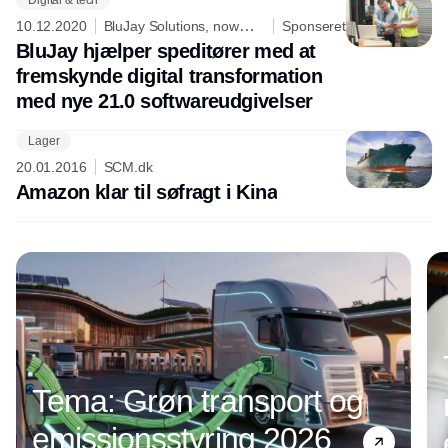
10.12.2020
BluJay Solutions, now
Sponseret
part of E2open
BluJay hjælper speditører med at
fremskynde digital transformation
med nye 21.0 softwareudgivelser
Lager
Annonce
20.01.2016
SCM.dk
Amazon klar til søfragt i Kina
Tema: Grøn transport og
emissionsstyring 2026