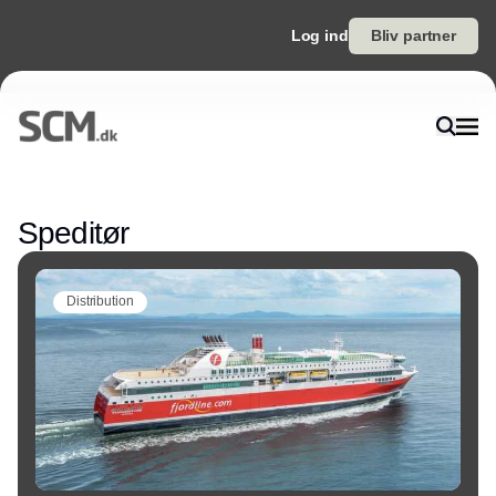
Log ind
Bliv partner
Annonce
Speditør
Distribution