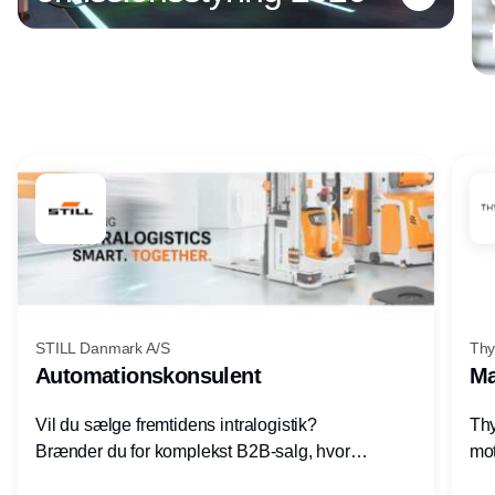
Annonce
STILL Danmark A/S
Thy
Automationskonsulent
Ma
Vil du sælge fremtidens intralogistik?
Thy
Brænder du for komplekst B2B-salg, hvor
mot
teknik, forretning og relationer mødes?
vel